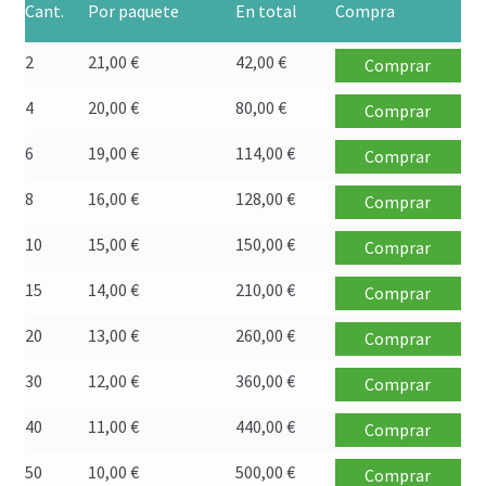
Cant.
Por paquete
En total
Compra
Política de privacidad
2
21,00
€
42,00
€
Comprar
Preguntas frecuentes
4
20,00
€
80,00
€
Comprar
Productos
6
19,00
€
114,00
€
Comprar
Sobre nosotros
8
16,00
€
128,00
€
Comprar
10
15,00
€
150,00
€
Comprar
15
14,00
€
210,00
€
Comprar
20
13,00
€
260,00
€
Comprar
30
12,00
€
360,00
€
Comprar
40
11,00
€
440,00
€
Comprar
50
10,00
€
500,00
€
Comprar