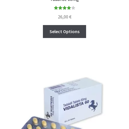
Rated
26,00
€
4.00
out
of 5
Select Options