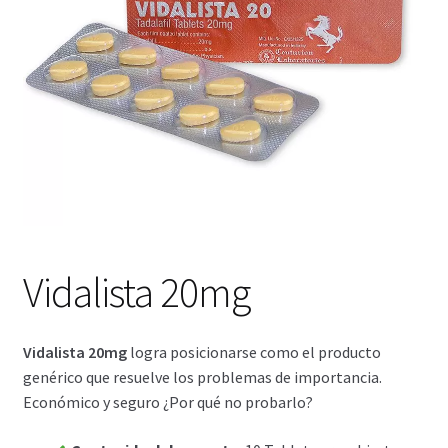
Viaje romántico.
Faire la fête
Comment choisir?
Base de datos de productos
Sale
Halloween
Vidalista 20mg
Verifica el Estado de tu Pedido
Vidalista 20mg
logra posicionarse como el producto
genérico que resuelve los problemas de importancia.
Blog
Económico y seguro ¿Por qué no probarlo?
Blog