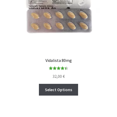
Vidalista 80mg
Rated
4.44
32,00
€
out of 5
Select Options