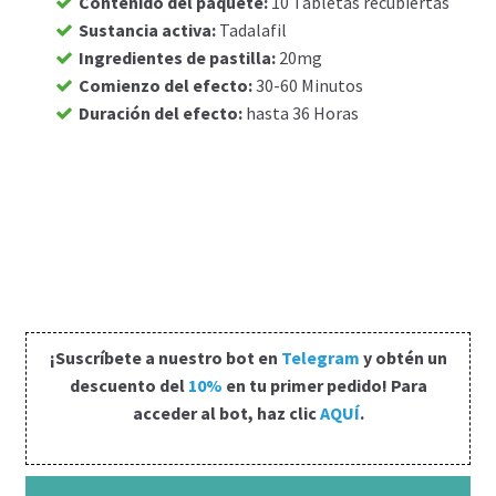
Contenido del paquete
:
10 Tabletas recubiertas
Sustancia activa
:
Tadalafil
Carrito
Ingredientes de pastilla
:
20mg
Comienzo del efecto
:
30-60 Minutos
Condiciones
Duración del efecto
:
hasta 36 Horas
Contactos
Formas de envío
Formas de pago
Impressum
¡Suscríbete a nuestro bot en
Telegram
y obtén un
descuento del
10%
en tu primer pedido! Para
Mi cuenta
acceder al bot, haz clic
AQUÍ
.
Pago