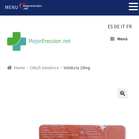
MENU
ES
DE
IT
FR
Menú
Inicio
Home
CIALIS Genérico
Vidalista 20mg
Rueda de la fortuna
Echar fiesta
Solución barata
Super amoureux