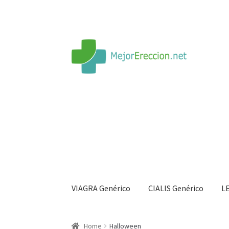
VIAGRA Genérico
CIALIS Genérico
L
Inicio
Rueda de la fortuna
Echar fiesta
Soluci
Home
Halloween