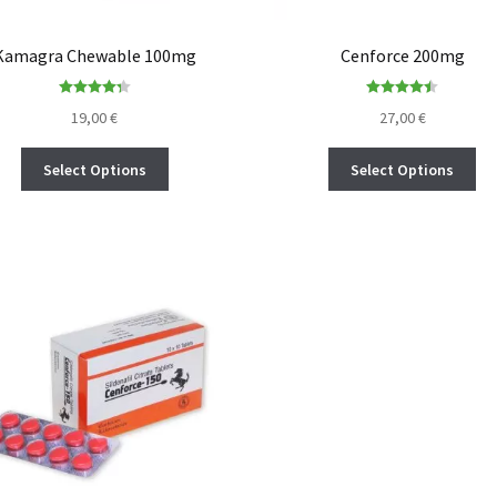
Kamagra Chewable 100mg
Cenforce 200mg
Rated
4.30
Rated
4.45
19,00
€
27,00
€
out of 5
out of 5
Select Options
Select Options