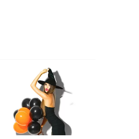
actos
ctos