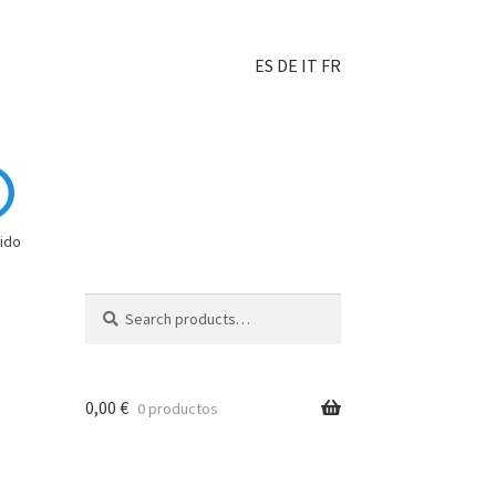
ES
DE
IT
FR
ido
Search
0,00
€
0 productos
hoisir?