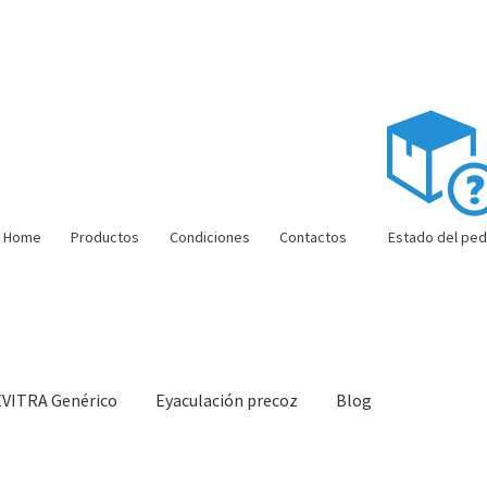
Home
Productos
Condiciones
Contactos
Estado del ped
EVITRA Genérico
Eyaculación precoz
Blog
ón barata
Super amoureux
Viaje romántico.
Faire la fête
Comment c