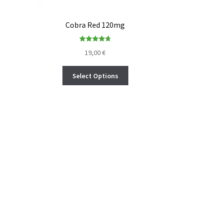
Cobra Red 120mg
Rated
4.73
19,00
€
out of 5
Select Options