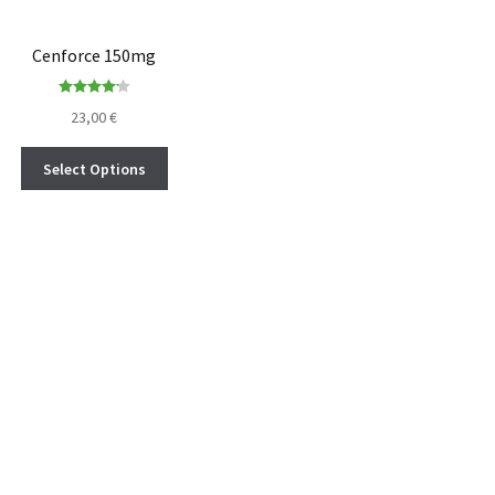
Cenforce 150mg
Rated
4.14
23,00
€
out of 5
Select Options