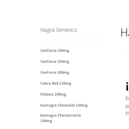
Base de datos de productos
Sale
Halloween
V
Formas de envío
Formas de pago
Impressum
H
Viagra Generico
Sobre nosotros
Cenforce 100mg
Cenforce 150mg
Cenforce 200mg
Cobra Red 120mg
Fildena 100mg
Kamagra Chewable 100mg
Kamagra Efervescente
100mg