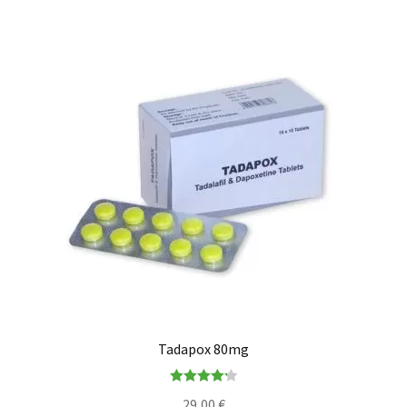
Tadapox 80mg
Rated
4.27
29,00
€