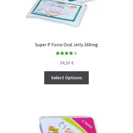
Super P Force Oral Jelly 160mg
Rated
34,50
€
4.00
out
of 5
Select Options