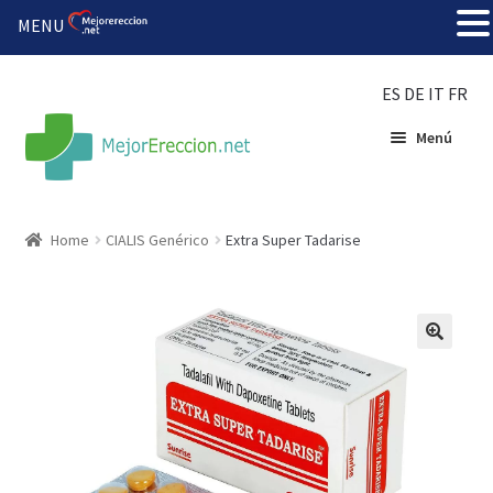
MENU
ES
DE
IT
FR
Menú
Inicio
Home
CIALIS Genérico
Extra Super Tadarise
Rueda de la fortuna
Echar fiesta
Solución barata
Super amoureux