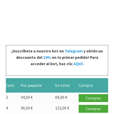
Carrito
Condiciones
Contactos
Formas de envío
¡Suscríbete a nuestro bot en
Telegram
y obtén un
descuento del
10%
en tu primer pedido! Para
Formas de pago
acceder al bot, haz clic
AQUÍ
.
Impressum
Cant.
Por paquete
En total
Compra
Mi cuenta
2
34,50
€
69,00
€
Comprar
Pago
4
30,50
€
122,00
€
Comprar