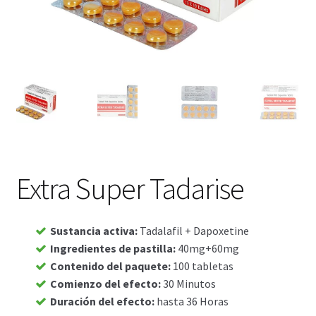
Viaje romántico.
Faire la fête
Comment choisir?
Base de datos de productos
Sale
Extra Super Tadarise
Halloween
Verifica el Estado de tu Pedido
Sustancia activa
:
Tadalafil + Dapoxetine
Ingredientes de pastilla
:
40mg+60mg
Contenido del paquete
:
100 tabletas
Blog
Comienzo del efecto
:
30 Minutos
Duración del efecto
:
hasta 36 Horas
Blog