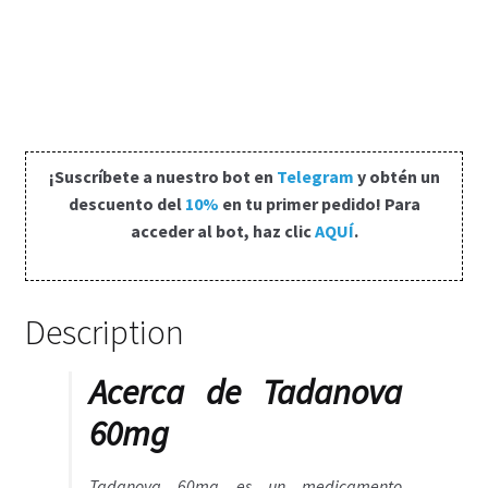
Carrito
Condiciones
Contactos
¡Suscríbete a nuestro bot en
Telegram
y obtén un
descuento del
10%
en tu primer pedido! Para
Formas de envío
acceder al bot, haz clic
AQUÍ
.
Formas de pago
Description
Impressum
Acerca de Tadanova
Mi cuenta
60mg
Pago
Tadanova 60mg es un medicamento