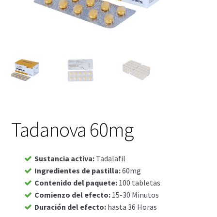
Viaje romántico.
Faire la fête
Comment choisir?
Base de datos de productos
Sale
Tadanova 60mg
Halloween
Verifica el Estado de tu Pedido
Sustancia activa
:
Tadalafil
Ingredientes de pastilla
:
60mg
Contenido del paquete
:
100 tabletas
Blog
Comienzo del efecto
:
15-30 Minutos
Duración del efecto
:
hasta 36 Horas
Blog