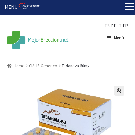
MENU
ES
DE
IT
FR
Menú
Inicio
Home
CIALIS Genérico
Tadanova 60mg
Rueda de la fortuna
Echar fiesta
Solución barata
Super amoureux