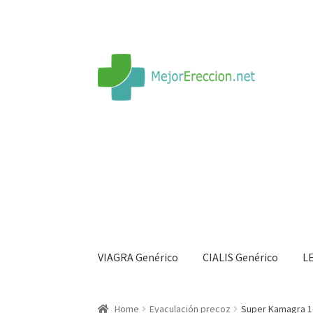
VIAGRA Genérico
CIALIS Genérico
L
Inicio
Rueda de la fortuna
Echar fiesta
Soluci
Home
Eyaculación precoz
Super Kamagra 