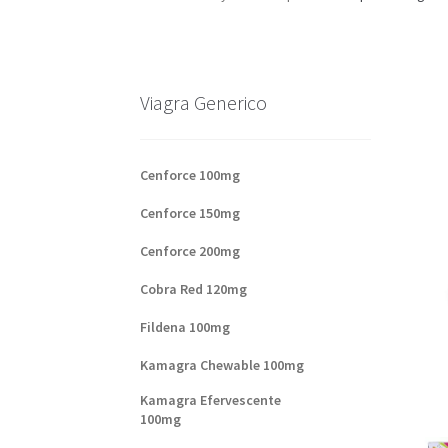
Base de datos de productos
Sale
Halloween
V
Formas de envío
Formas de pago
Impressum
Viagra Generico
Sobre nosotros
Cenforce 100mg
Cenforce 150mg
Cenforce 200mg
Cobra Red 120mg
Fildena 100mg
Kamagra Chewable 100mg
Kamagra Efervescente
100mg