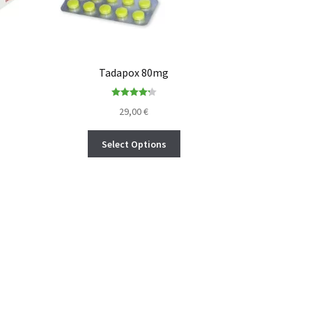
Tadapox 80mg
Rated
4.27
29,00
€
out of 5
Select Options