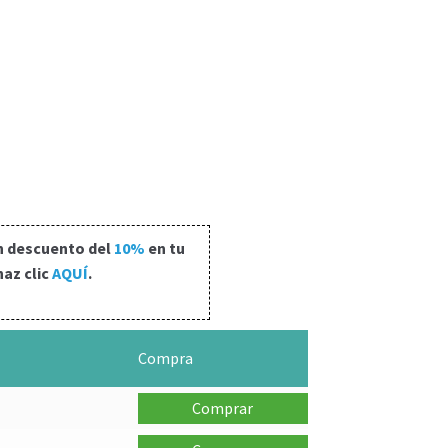
n descuento del
10%
en tu
haz clic
AQUÍ
.
l
Compra
Comprar