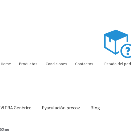
Home
Productos
Condiciones
Contactos
Estado del ped
EVITRA Genérico
Eyaculación precoz
Blog
ón barata
Super amoureux
Viaje romántico.
Faire la fête
Comment c
160mg