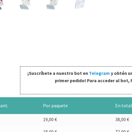
¡Suscríbete a nuestro bot en
Telegram
y obtén u
primer pedido! Para acceder al bot, 
ant.
Por paquete
En tota
2
19,00
€
38,00
€
4
18,00
€
72,00
€