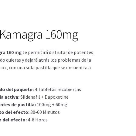
actos
ctos
 Kamagra 160mg
ra 160 mg
te permitirá disfrutar de potentes
do quieras y dejará atrás los problemas de la
coz, con una sola pastilla que se encuentra a
do del paquete
:
4 Tabletas recubiertas
a activa
:
Sildenafil + Dapoxetine
ntes de pastilla
:
100mg + 60mg
o del efecto
:
30-60 Minutos
n del efecto
:
4-6 Horas