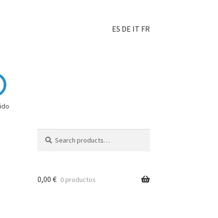
ES
DE
IT
FR
ido
Search
0,00
€
0 productos
hoisir?