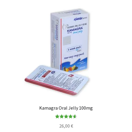
Kamagra Oral Jelly 100mg
Rated
4.65
26,00
€
out of 5