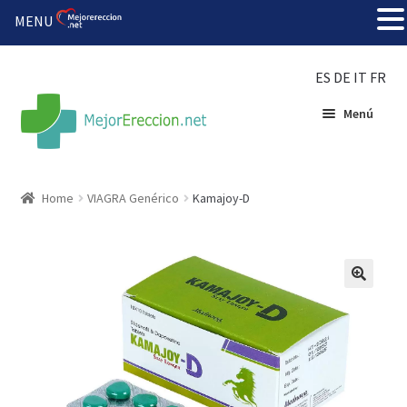
MENU
ES
DE
IT
FR
Menú
Inicio
Home
VIAGRA Genérico
Kamajoy-D
Rueda de la fortuna
Echar fiesta
Solución barata
Super amoureux