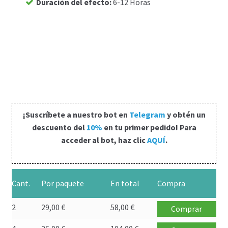
Duración del efecto
:
6-12 Horas
Carrito
Condiciones
Contactos
Formas de envío
¡Suscríbete a nuestro bot en
Telegram
y obtén un
Formas de pago
descuento del
10%
en tu primer pedido! Para
acceder al bot, haz clic
AQUÍ
.
Impressum
Mi cuenta
Cant.
Por paquete
En total
Compra
2
29,00
€
58,00
€
Pago
Comprar