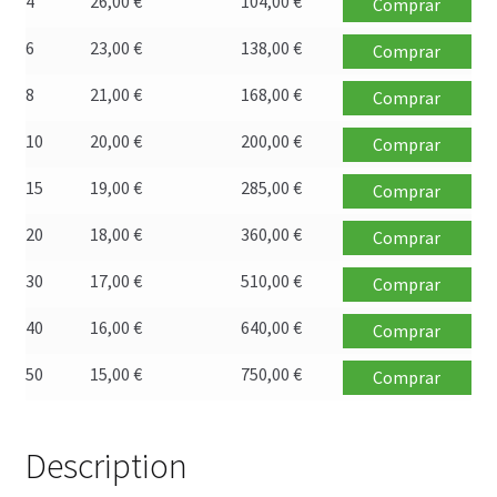
4
26,00
€
104,00
€
Comprar
Política de privacidad
6
23,00
€
138,00
€
Comprar
Preguntas frecuentes
8
21,00
€
168,00
€
Comprar
Productos
10
20,00
€
200,00
€
Comprar
15
19,00
€
285,00
€
Sobre nosotros
Comprar
20
18,00
€
360,00
€
Comprar
30
17,00
€
510,00
€
Comprar
40
16,00
€
640,00
€
Comprar
50
15,00
€
750,00
€
Comprar
Description