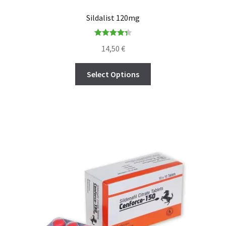
Sildalist 120mg
Rated
4.36
14,50
€
out of 5
Select Options