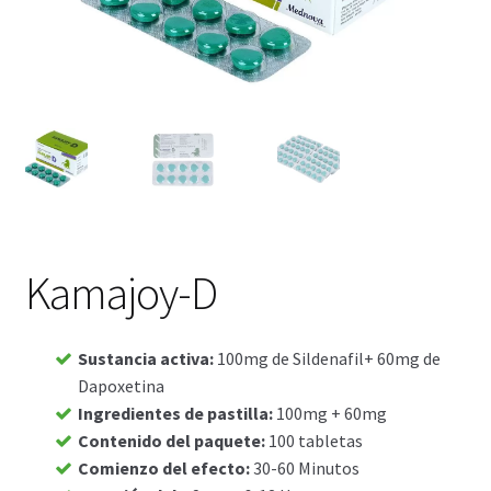
Viaje romántico.
Faire la fête
Comment choisir?
Base de datos de productos
Sale
Kamajoy-D
Halloween
Verifica el Estado de tu Pedido
Sustancia activa
:
100mg de Sildenafil+ 60mg de
Dapoxetina
Ingredientes de pastilla
:
100mg + 60mg
Blog
Contenido del paquete
:
100 tabletas
Comienzo del efecto
:
30-60 Minutos
Blog