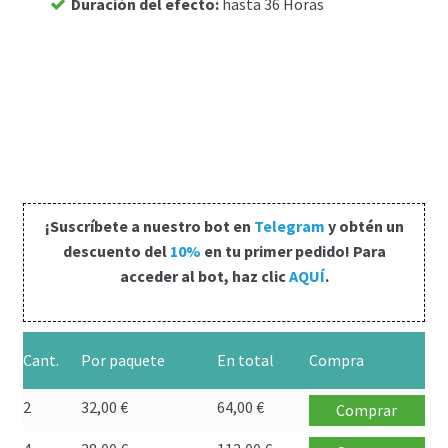
Duración del efecto
:
hasta 36 Horas
Carrito
Condiciones
Contactos
Formas de envío
¡Suscríbete a nuestro bot en
Telegram
y obtén un
Formas de pago
descuento del
10%
en tu primer pedido! Para
acceder al bot, haz clic
AQUÍ
.
Impressum
Mi cuenta
Cant.
Por paquete
En total
Compra
Pago
2
32,00
€
64,00
€
Comprar