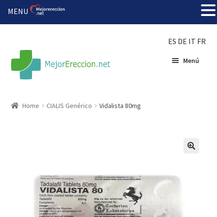
MENU
ES
DE
IT
FR
Menú
Inicio
Home
CIALIS Genérico
Vidalista 80mg
Rueda de la fortuna
Echar fiesta
Solución barata
Super amoureux