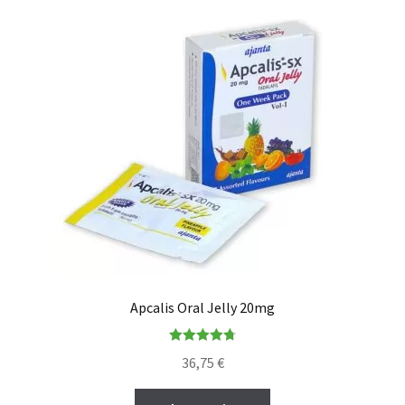
Apcalis Oral Jelly 20mg
Rated
4.80
36,75
€
out of 5