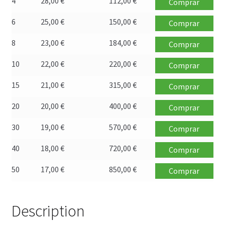
4
28,00
€
112,00
€
Comprar
Política de privacidad
6
25,00
€
150,00
€
Comprar
Preguntas frecuentes
8
23,00
€
184,00
€
Comprar
Productos
10
22,00
€
220,00
€
Comprar
15
21,00
€
315,00
€
Sobre nosotros
Comprar
20
20,00
€
400,00
€
Comprar
30
19,00
€
570,00
€
Comprar
40
18,00
€
720,00
€
Comprar
50
17,00
€
850,00
€
Comprar
Description