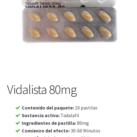
Viaje romántico.
Faire la fête
Comment choisir?
Base de datos de productos
Sale
Halloween
Vidalista 80mg
Verifica el Estado de tu Pedido
Contenido del paquete
:
10 pastilas
Sustancia activa
:
Tadalafil
Blog
Ingredientes de pastilla
:
80mg
Comienzo del efecto
:
30-60 Minutos
Blog