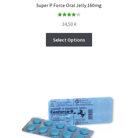
Super P Force Oral Jelly 160mg
Rated
34,50
€
4.00
out
of 5
Select Options