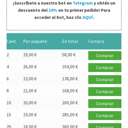
¡Suscríbete a nuestro bot en
Telegram
y obtén un
Política de privacidad
descuento del
10%
en tu primer pedido! Para
acceder al bot, haz clic
AQUÍ
.
Preguntas frecuentes
Productos
Cant.
Por paquete
En total
Compra
Sobre nosotros
2
29,00
€
58,00
€
Comprar
4
26,00
€
104,00
€
Comprar
6
23,00
€
138,00
€
Comprar
8
21,00
€
168,00
€
Comprar
10
20,00
€
200,00
€
Comprar
15
19,00
€
285,00
€
Comprar
20
18,00
€
360,00
€
Comprar