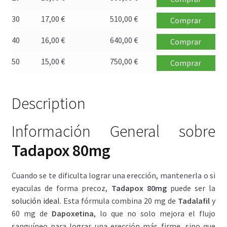
30
17,00
€
510,00
€
Comprar
40
16,00
€
640,00
€
Comprar
50
15,00
€
750,00
€
Comprar
Description
Información General sobre
Tadapox 80mg
Cuando se te dificulta lograr una erección, mantenerla o si
eyaculas de forma precoz,
Tadapox 80mg
puede ser la
solución ideal
. Esta fórmula combina 20 mg de
Tadalafil
y
60 mg de
Dapoxetina
, lo que no solo mejora el flujo
sanguíneo para lograr una erección más firme, sino que