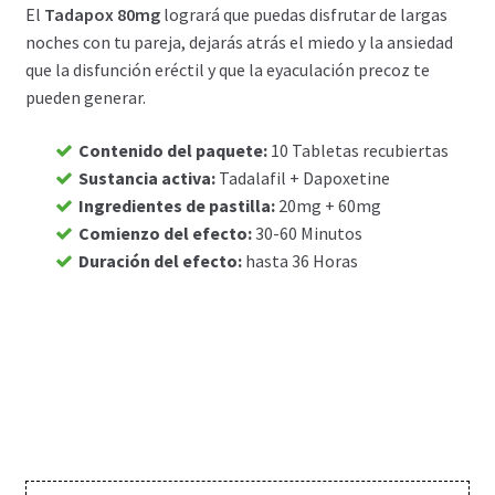
El
Tadapox 80mg
logrará que puedas disfrutar de largas
Carrito
noches con tu pareja, dejarás atrás el miedo y la ansiedad
que la disfunción eréctil y que la eyaculación precoz te
pueden generar.
Condiciones
Contenido del paquete
:
10 Tabletas recubiertas
Contactos
Sustancia activa
:
Tadalafil + Dapoxetine
Ingredientes de pastilla
:
20mg + 60mg
Formas de envío
Comienzo del efecto
:
30-60 Minutos
Duración del efecto
:
hasta 36 Horas
Formas de pago
Impressum
Mi cuenta
Pago