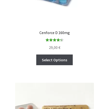
Cenforce D 160mg
Rated
4.36
29,00
€
out of 5
Select Options