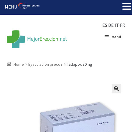
MENU
ES
DE
IT
FR
Menú
Inicio
Home
Eyaculación precoz
Tadapox 80mg
Rueda de la fortuna
Echar fiesta
Solución barata
Super amoureux