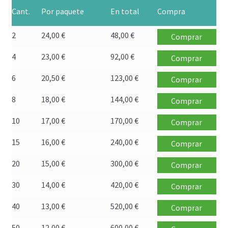
Política de privacidad
Cant.
Por paquete
En total
Compra
Preguntas frecuentes
2
24,00
€
48,00
€
Comprar
4
23,00
€
92,00
€
Comprar
Productos
6
20,50
€
123,00
€
Comprar
Sobre nosotros
8
18,00
€
144,00
€
Comprar
10
17,00
€
170,00
€
Comprar
15
16,00
€
240,00
€
Comprar
20
15,00
€
300,00
€
Comprar
30
14,00
€
420,00
€
Comprar
40
13,00
€
520,00
€
Comprar
50
12,00
€
600,00
€