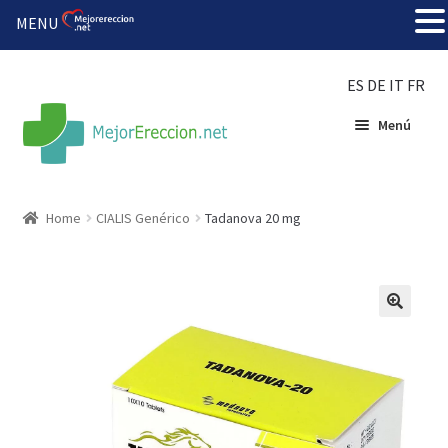
MENU
ES
DE
IT
FR
Menú
Inicio
Home
CIALIS Genérico
Tadanova 20 mg
Rueda de la fortuna
Echar fiesta
Solución barata
Super amoureux