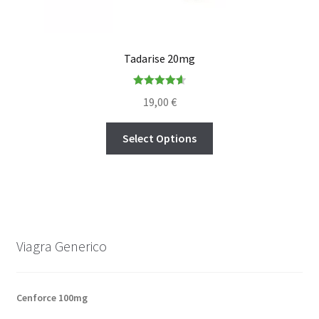
Tadarise 20mg
Rated
4.67
19,00
€
out of 5
Select Options
Viagra Generico
Cenforce 100mg