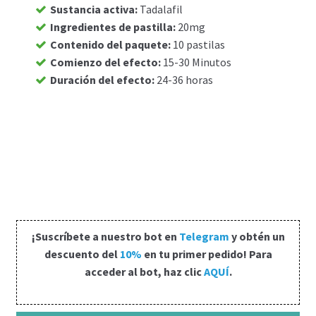
Sustancia activa
:
Tadalafil
Carrito
Ingredientes de pastilla
:
20mg
Contenido del paquete
:
10 pastilas
Comienzo del efecto
:
15-30 Minutos
Condiciones
Duración del efecto
:
24-36 horas
Contactos
Formas de envío
Formas de pago
Impressum
¡Suscríbete a nuestro bot en
Telegram
y obtén un
Mi cuenta
descuento del
10%
en tu primer pedido! Para
acceder al bot, haz clic
AQUÍ
.
Pago