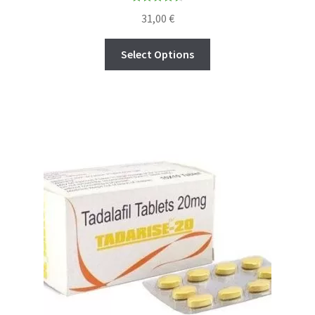
Rated
4.67
31,00
€
out of 5
Select Options