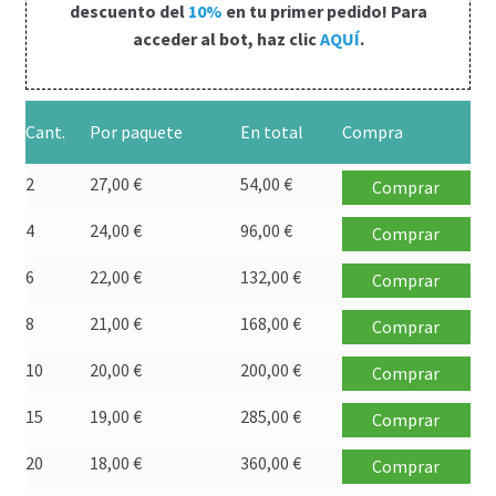
descuento del
10%
en tu primer pedido! Para
Política de privacidad
acceder al bot, haz clic
AQUÍ
.
Preguntas frecuentes
Productos
Cant.
Por paquete
En total
Compra
2
27,00
€
54,00
€
Comprar
Sobre nosotros
4
24,00
€
96,00
€
Comprar
6
22,00
€
132,00
€
Comprar
8
21,00
€
168,00
€
Comprar
10
20,00
€
200,00
€
Comprar
15
19,00
€
285,00
€
Comprar
20
18,00
€
360,00
€
Comprar