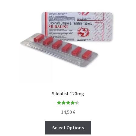
Sildalist 120mg
Rated
4.36
14,50
€
out of 5
Select Options