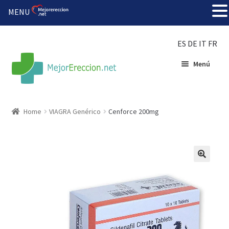
MENU
ES
DE
IT
FR
Menú
Inicio
Home
VIAGRA Genérico
Cenforce 200mg
Rueda de la fortuna
Echar fiesta
Solución barata
Super amoureux