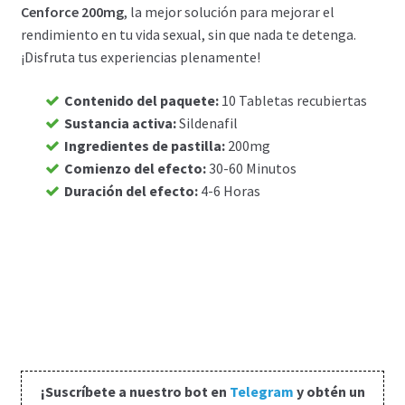
Cenforce 200mg
, la mejor solución para mejorar el
Carrito
rendimiento en tu vida sexual, sin que nada te detenga.
¡Disfruta tus experiencias plenamente!
Condiciones
Contenido del paquete
:
10 Tabletas recubiertas
Sustancia activa
:
Sildenafil
Contactos
Ingredientes de pastilla
:
200mg
Comienzo del efecto
:
30-60 Minutos
Formas de envío
Duración del efecto
:
4-6 Horas
Formas de pago
Impressum
Mi cuenta
Pago
¡Suscríbete a nuestro bot en
Telegram
y obtén un