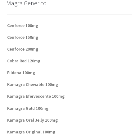
Viaje romántico.
Viagra Generico
Faire la fête
Cenforce 100mg
Comment choisir?
Cenforce 150mg
Cenforce 200mg
Base de datos de productos
Cobra Red 120mg
Sale
Fildena 100mg
Halloween
Kamagra Chewable 100mg
Kamagra Efervescente 100mg
Verifica el Estado de tu Pedido
Kamagra Gold 100mg
Blog
Kamagra Oral Jelly 100mg
Kamagra Original 100mg
Blog