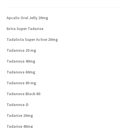
Política de privacidad
Apcalis Oral Jelly 20mg
Preguntas frecuentes
Extra Super Tadarise
Productos
Tadalista Super Active 20mg
Sobre nosotros
Tadanova 20 mg
Tadanova 40mg
Tadanova 60mg
Tadanova 80 mg
Tadanova Black-80
Tadanova-D
Tadarise 20mg
Tadarise 40mg