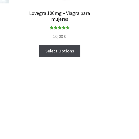
Lovegra 100mg – Viagra para
mujeres
Rated
4.75
16,00
€
out of 5
Select Options