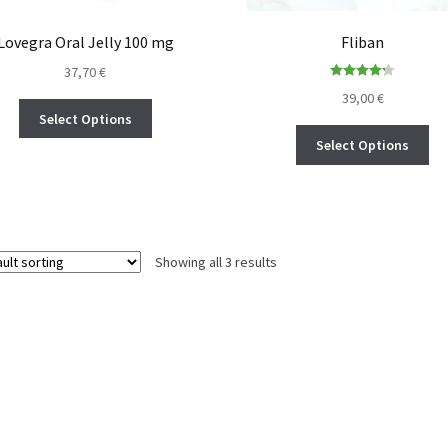
Lovegra Oral Jelly 100 mg
Fliban
37,70
€
Rated
4.25
39,00
€
out of 5
Select Options
Select Options
Showing all 3 results