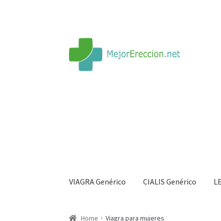
VIAGRA Genérico
CIALIS Genérico
L
Inicio
Rueda de la fortuna
Echar fiesta
Soluci
Home
Viagra para mujeres