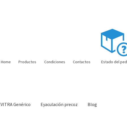
Home
Productos
Condiciones
Contactos
Estado del ped
EVITRA Genérico
Eyaculación precoz
Blog
ón barata
Super amoureux
Viaje romántico.
Faire la fête
Comment c