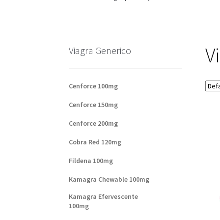
Base de datos de productos
Sale
Halloween
V
Formas de envío
Formas de pago
Impressum
V
Viagra Generico
Sobre nosotros
Cenforce 100mg
Cenforce 150mg
Cenforce 200mg
Cobra Red 120mg
Fildena 100mg
Kamagra Chewable 100mg
Kamagra Efervescente
100mg