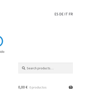
ES
DE
IT
FR
ido
Search
0,00
€
0 productos
hoisir?