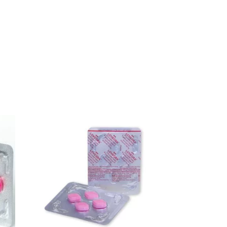
actos
ctos