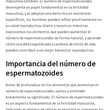
masculina también. El número de espermatozoides
Política de privacidad
desempeña un papel fundamental en la fertilidad
masculina, y al adoptar una dieta rica en nutrientes
Preguntas frecuentes
específicos, los hombres pueden influir positivamente en
su salud reproductiva. Únete a nosotros mientras
Productos
exploramos los alimentos que pueden aumentar el
número de espermatozoides de forma natural, y aprende
Sobre nosotros
cómo una dieta equilibrada y cambios de estilo de vida
pueden contribuir a un mejor bienestar reproductivo.
Importancia del número de
espermatozoides
Antes de profundizar en los alimentos que aumentan el
número de espermatozoides, vamos a entender
brevemente su significado. El número de espermatozoides
es un aspecto fundamental de la fertilidad masculina,
indicando el número de células espermáticas presentes en