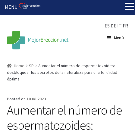
MENU
ES
DE
IT
FR
Menú
Inicio
Home
SP
Aumentar el número de espermatozoides:
desbloquear los secretos de la naturaleza para una fertilidad
Rueda de la fortuna
óptima
Echar fiesta
Posted on
10.08.2023
Aumentar el número de
Solución barata
espermatozoides:
Super amoureux