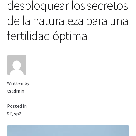
desbloquear los secretos
Viaje romántico.
de la naturaleza para una
Faire la fête
fertilidad óptima
Comment choisir?
Base de datos de productos
Sale
Halloween
Written by
tsadmin
Verifica el Estado de tu Pedido
Posted in
SP
,
sp2
Blog
Blog