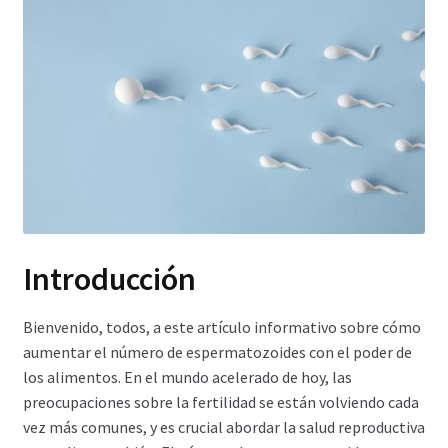
Carrito
Condiciones
Contactos
Formas de envío
Formas de pago
Introducción
Impressum
Bienvenido, todos, a este artículo informativo sobre cómo
aumentar el número de espermatozoides con el poder de
Mi cuenta
los alimentos. En el mundo acelerado de hoy, las
preocupaciones sobre la fertilidad se están volviendo cada
Pago
vez más comunes, y es crucial abordar la salud reproductiva