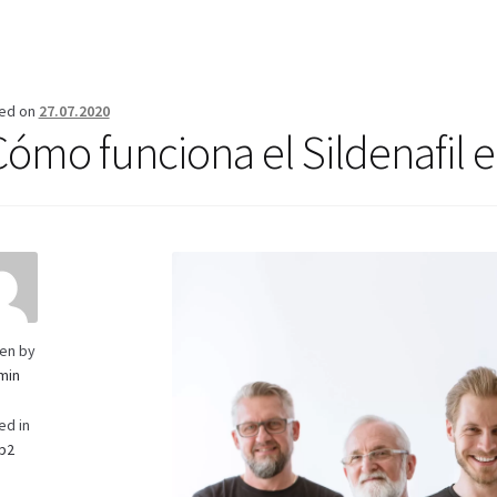
erifica el Estado de tu Pedido
Blog
Blog
Carrito
Condiciones
Cont
Mi cuenta
Pago
Política de privacidad
Preguntas frecuentes
Produ
ed on
27.07.2020
Cómo funciona el Sildenafil 
ten by
min
ed in
p2