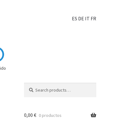
ES
DE
IT
FR
ido
Search
0,00
€
0 productos
hoisir?