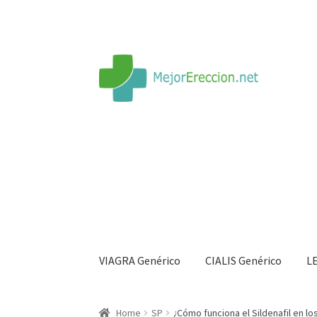
VIAGRA Genérico
CIALIS Genérico
L
Inicio
Rueda de la fortuna
Echar fiesta
Soluci
Home
SP
¿Cómo funciona el Sildenafil en l