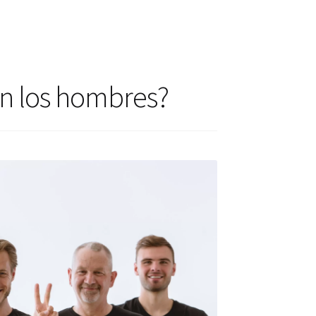
actos
ctos
en los hombres?