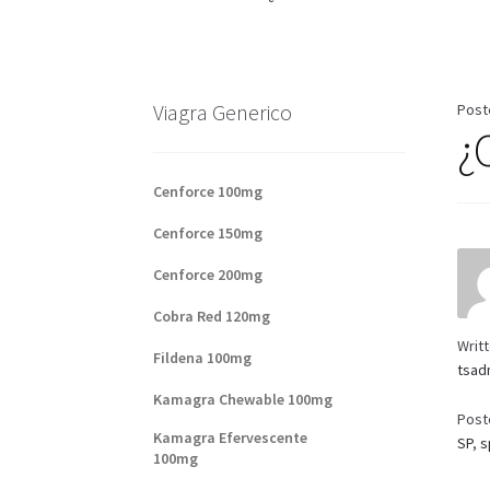
Base de datos de productos
Sale
Halloween
V
Formas de envío
Formas de pago
Impressum
Viagra Generico
Post
¿
Sobre nosotros
Cenforce 100mg
Cenforce 150mg
Cenforce 200mg
Cobra Red 120mg
Writ
Fildena 100mg
tsad
Kamagra Chewable 100mg
Post
Kamagra Efervescente
SP
,
s
100mg