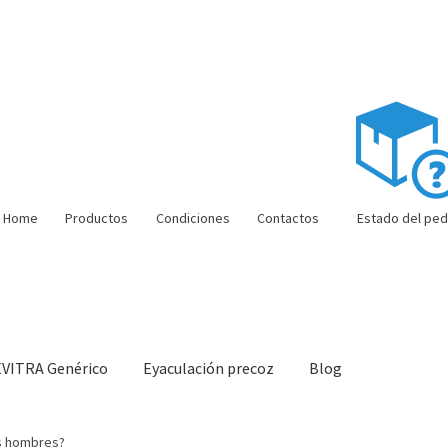
Home
Productos
Condiciones
Contactos
Estado del ped
EVITRA Genérico
Eyaculación precoz
Blog
ón barata
Super amoureux
Viaje romántico.
Faire la fête
Comment c
os hombres?