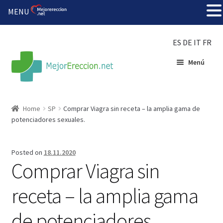
MENU
ES
DE
IT
FR
Menú
Inicio
Home
SP
Comprar Viagra sin receta – la amplia gama de
potenciadores sexuales.
Rueda de la fortuna
Echar fiesta
Posted on
18.11.2020
Comprar Viagra sin
Solución barata
receta – la amplia gama
Super amoureux
de potenciadores