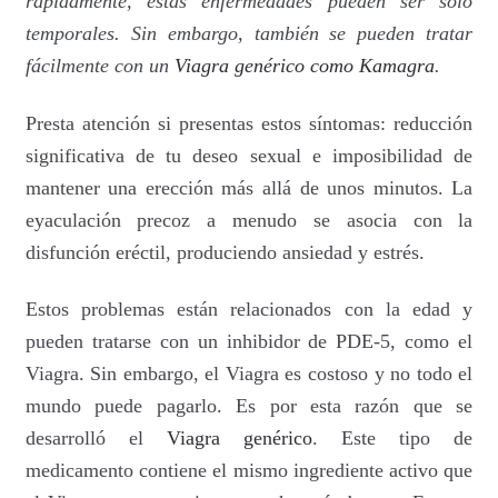
rápidamente, estas enfermedades pueden ser sólo
Política de privacidad
temporales. Sin embargo, también se pueden tratar
fácilmente con un
Viagra genérico como Kamagra
.
Preguntas frecuentes
Presta atención si presentas estos síntomas: reducción
Productos
significativa de tu deseo sexual e imposibilidad de
mantener una erección más allá de unos minutos. La
Sobre nosotros
eyaculación precoz a menudo se asocia con la
disfunción eréctil, produciendo ansiedad y estrés.
Estos problemas están relacionados con la edad y
pueden tratarse con un inhibidor de PDE-5, como el
Viagra. Sin embargo, el Viagra es costoso y no todo el
mundo puede pagarlo. Es por esta razón que se
desarrolló el
Viagra genérico
. Este tipo de
medicamento contiene el mismo ingrediente activo que