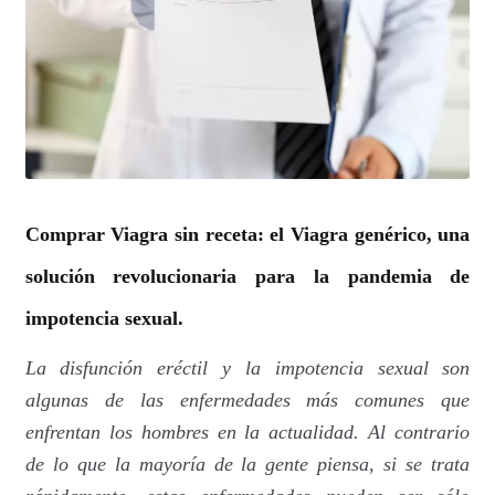
Carrito
Condiciones
Contactos
Formas de envío
Comprar Viagra sin receta
: el Viagra genérico, una
Formas de pago
solución revolucionaria para la pandemia de
impotencia sexual.
Impressum
La disfunción eréctil y la impotencia sexual son
Mi cuenta
algunas de las enfermedades más comunes que
enfrentan los hombres en la actualidad. Al contrario
Pago
de lo que la mayoría de la gente piensa, si se trata