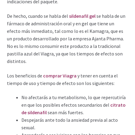
indicaciones del paquete.
Carrito
De hecho, cuando se habla del
sildenafil gel
se habla de un
fármaco de administración oral y en gel que tiene un
Condiciones
efecto más inmediato, tal como lo es el Kamagra, que es
un producto desarrollado por la empresa Ajanta Pharma.
Contactos
No es lo mismo consumir este producto a la tradicional
pastilla azul del Viagra, ya que los tiempos de efecto son
Formas de envío
distintos.
Formas de pago
Los beneficios de
comprar Viagra
y tener en cuenta el
tiempo de uso y tiempo de efecto son los siguientes:
Impressum
No afectarás a tu metabolismo, lo que repercutiría
en que los posibles efectos secundarios del
citrato
Mi cuenta
de sildenafil
sean más fuertes.
Despejarás ante todo la ansiedad previa al acto
Pago
sexual.