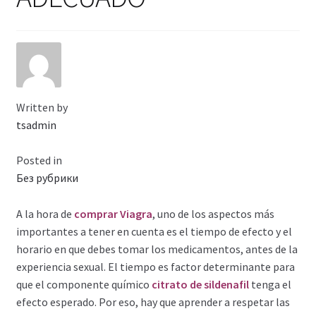
Viaje romántico.
Faire la fête
Comment choisir?
Written by
Base de datos de productos
tsadmin
Sale
Posted in
Без рубрики
Halloween
A la hora de
comprar Viagra
, uno de los aspectos más
Verifica el Estado de tu Pedido
importantes a tener en cuenta es el tiempo de efecto y el
horario en que debes tomar los medicamentos, antes de la
Blog
experiencia sexual. El tiempo es factor determinante para
que el componente químico
citrato de sildenafil
tenga el
efecto esperado. Por eso, hay que aprender a respetar las
Blog