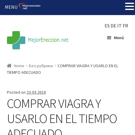
MENU
ES
DE
IT
FR
Menú
Inicio
Home
Без рубрики
COMPRAR VIAGRA Y USARLO EN EL
TIEMPO ADECUADO
Rueda de la fortuna
Echar fiesta
Posted on
23.03.2018
COMPRAR VIAGRA Y
Solución barata
USARLO EN EL TIEMPO
Super amoureux
ADECUADO