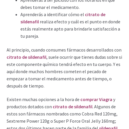
Aprenderás a ser juicioso con los horarios en que
Política de privacidad
debes tomar el medicamento.
Aprenderás a identificar cómo el
citrato de
Preguntas frecuentes
sildenafil
realiza efecto y cuál es el punto en donde
estás realmente apto para brindarle satisfacción a
Productos
tu pareja.
Sobre nosotros
Al principio, cuando consumes fármacos desarrollados con
citrato de sildenafil
, suele ocurrir que tienes dudas sobre si
este componente químico tendrá efecto en tu cuerpo. Y es
aquí donde muchos hombres cometen el pecado de
empezar a tomar el medicamento antes de tiempo, o
después de tiempo.
Existen muchas opciones a la hora de
comprar Viagra
y
productos dotados con
citrato de sildenafil
. Algunos de
estos son fármacos nombrados como Cobra Red 120mg,
Sextreme Power 120g o Super P Force Oral Jelly 160mg;
estos dos últimos hacen parte de la familia del
sildenafil