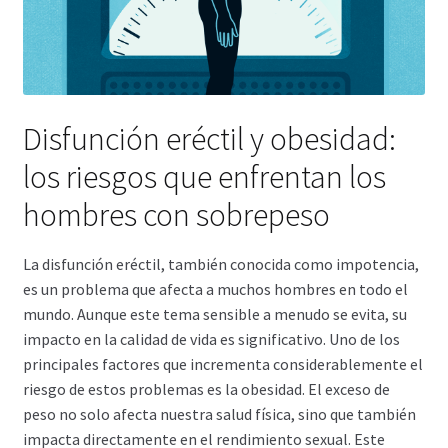
Carrito
Condiciones
Disfunción eréctil y obesidad:
Contactos
los riesgos que enfrentan los
Formas de envío
hombres con sobrepeso
Formas de pago
La disfunción eréctil, también conocida como impotencia,
es un problema que afecta a muchos hombres en todo el
Impressum
mundo. Aunque este tema sensible a menudo se evita, su
impacto en la calidad de vida es significativo. Uno de los
Mi cuenta
principales factores que incrementa considerablemente el
riesgo de estos problemas es la obesidad. El exceso de
Pago
peso no solo afecta nuestra salud física, sino que también
impacta directamente en el rendimiento sexual. Este