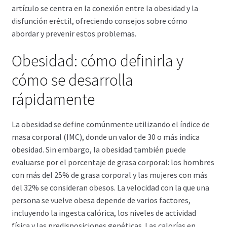
Política de privacidad
artículo se centra en la conexión entre la obesidad y la
disfunción eréctil, ofreciendo consejos sobre cómo
Preguntas frecuentes
abordar y prevenir estos problemas.
Obesidad: cómo definirla y
Productos
cómo se desarrolla
Sobre nosotros
rápidamente
La obesidad se define comúnmente utilizando el índice de
masa corporal (IMC), donde un valor de 30 o más indica
obesidad. Sin embargo, la obesidad también puede
evaluarse por el porcentaje de grasa corporal: los hombres
con más del 25% de grasa corporal y las mujeres con más
del 32% se consideran obesos. La velocidad con la que una
persona se vuelve obesa depende de varios factores,
incluyendo la ingesta calórica, los niveles de actividad
física y las predisposiciones genéticas. Las calorías en