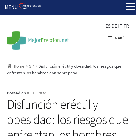
MENU
ES
DE
IT
FR
Menú
Inicio
Home
SP
Disfunción eréctil y obesidad: los riesgos que
enfrentan los hombres con sobrepeso
Rueda de la fortuna
Echar fiesta
Posted on
01.10.2024
Disfunción eréctil y
Solución barata
obesidad: los riesgos que
Super amoureux
enfrentan los hombres