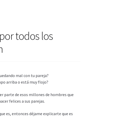
actos
ctos
 por todos los
m
uedando mal con tu pareja?
po arriba o está muy flojo?
ser parte de esos millones de hombres que
acer felices a sus parejas.
que es, entonces déjame explicarte que es