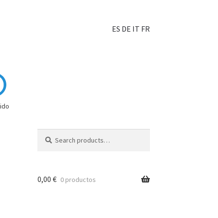
ES
DE
IT
FR
ido
Search
0,00
€
0 productos
hoisir?