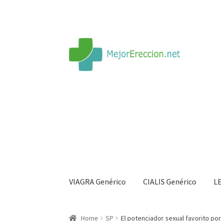
VIAGRA Genérico
CIALIS Genérico
L
Inicio
Rueda de la fortuna
Echar fiesta
Soluci
Home
SP
El potenciador sexual favorito p