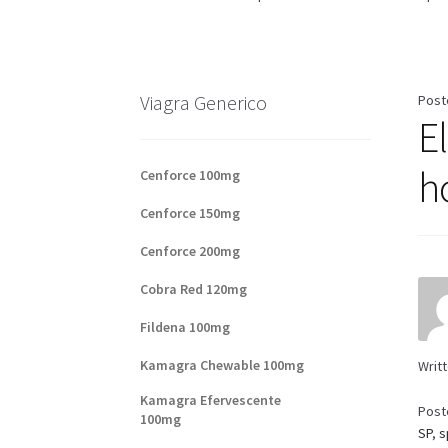
Base de datos de productos
Sale
Halloween
V
Formas de envío
Formas de pago
Impressum
Viagra Generico
Post
E
Sobre nosotros
h
Cenforce 100mg
Cenforce 150mg
Cenforce 200mg
Cobra Red 120mg
Fildena 100mg
Kamagra Chewable 100mg
Writ
Kamagra Efervescente
Post
100mg
SP
,
s