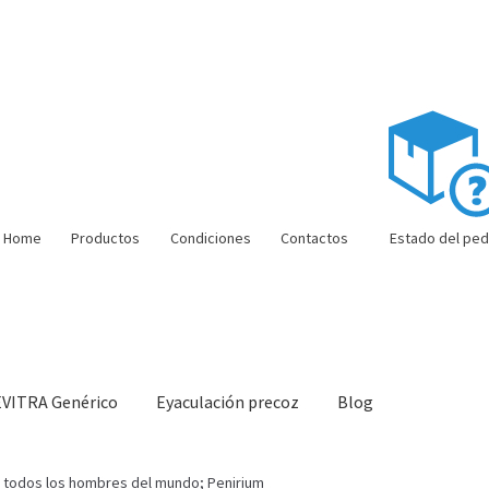
Home
Productos
Condiciones
Contactos
Estado del ped
EVITRA Genérico
Eyaculación precoz
Blog
ón barata
Super amoureux
Viaje romántico.
Faire la fête
Comment c
or todos los hombres del mundo; Penirium