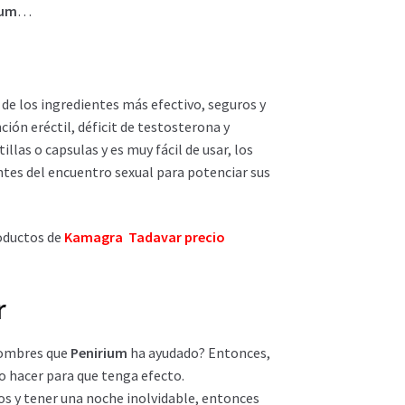
ium
…
e los ingredientes más efectivo, seguros y
ción eréctil, déficit de testosterona y
llas o capsulas y es muy fácil de usar, los
tes del encuentro sexual para potenciar sus
oductos de
Kamagra Tadavar precio
r
hombres que
Penirium
ha ayudado? Entonces,
 hacer para que tenga efecto.
os y tener una noche inolvidable, entonces