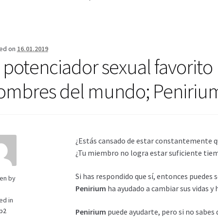
erifica el Estado de tu Pedido
Blog
Blog
Carrito
Condiciones
Cont
Mi cuenta
Pago
Política de privacidad
Preguntas frecuentes
Produ
ed on
16.01.2019
l potenciador sexual favorito
ombres del mundo; Peniriu
¿Estás cansado de estar constantemente q
¿Tu miembro no logra estar suficiente tiem
Si has respondido que sí, entonces puedes 
ten by
Penirium
ha ayudado a cambiar sus vidas y h
ed in
p2
Penirium
puede ayudarte, pero si no sabes 