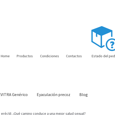
Home
Productos
Condiciones
Contactos
Estado del ped
EVITRA Genérico
Eyaculación precoz
Blog
ón barata
Super amoureux
Viaje romántico.
Faire la fête
Comment c
 eréctil: ¿Qué camino conduce a una mejor salud sexual?