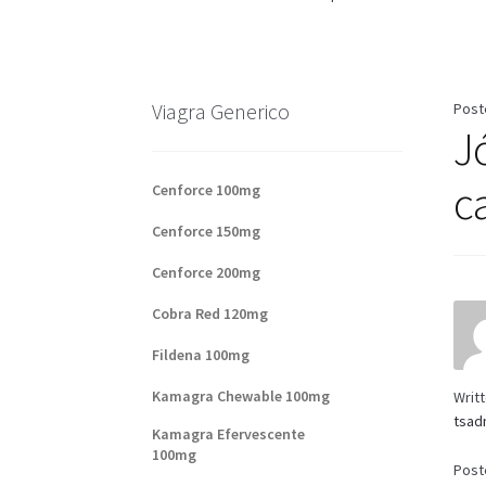
Base de datos de productos
Sale
Halloween
V
Formas de envío
Formas de pago
Impressum
Viagra Generico
Post
J
Sobre nosotros
c
Cenforce 100mg
Cenforce 150mg
Cenforce 200mg
Cobra Red 120mg
Fildena 100mg
Kamagra Chewable 100mg
Writ
tsad
Kamagra Efervescente
100mg
Post