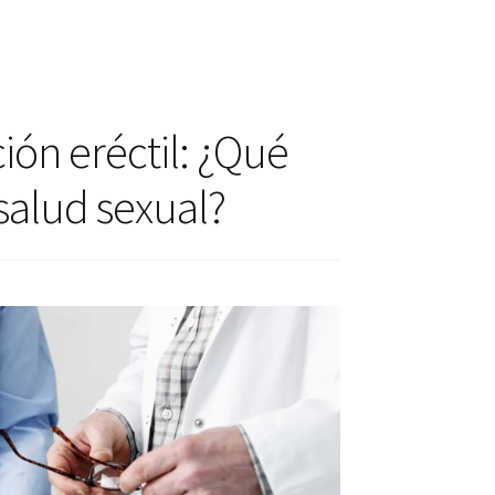
actos
ctos
ión eréctil: ¿Qué
alud sexual?