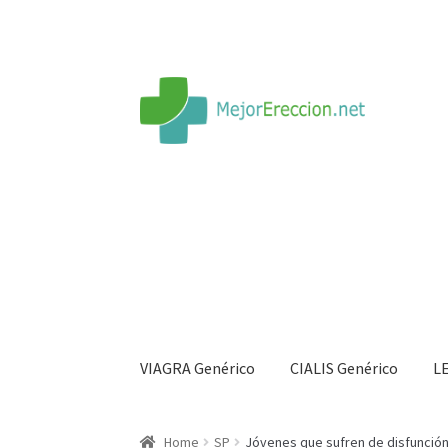
VIAGRA Genérico
CIALIS Genérico
L
Inicio
Rueda de la fortuna
Echar fiesta
Soluci
Home
SP
Jóvenes que sufren de disfunción