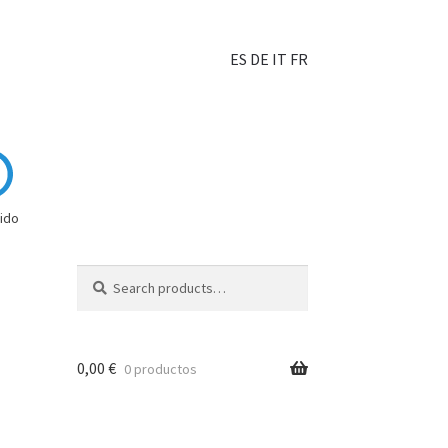
ES
DE
IT
FR
ido
Search
0,00
€
0 productos
hoisir?