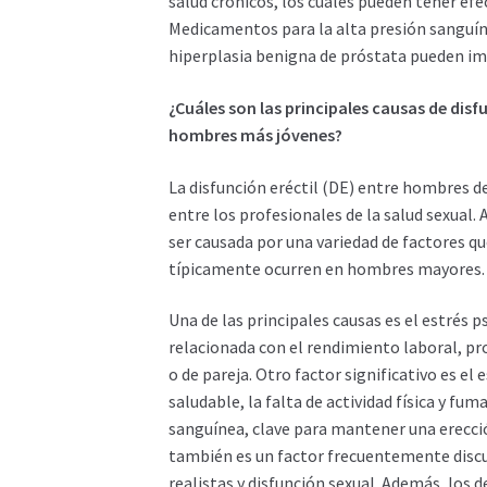
salud crónicos, los cuales pueden tener efe
Medicamentos para la alta presión sanguíne
hiperplasia benigna de próstata pueden im
¿Cuáles son las principales causas de disf
hombres más jóvenes?
La disfunción eréctil (DE) entre hombres d
entre los profesionales de la salud sexual.
ser causada por una variedad de factores q
típicamente ocurren en hombres mayores.
Una de las principales causas es el estrés p
relacionada con el rendimiento laboral, pr
o de pareja. Otro factor significativo es el
saludable, la falta de actividad física y fu
sanguínea, clave para mantener una erecci
también es un factor frecuentemente discut
realistas y disfunción sexual. Además, los 