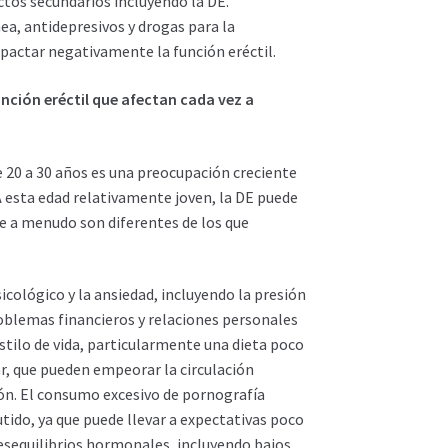
ctos secundarios incluyendo la DE.
a, antidepresivos y drogas para la
pactar negativamente la función eréctil.
unción eréctil que afectan cada vez a
e 20 a 30 años es una preocupación creciente
 A esta edad relativamente joven, la DE puede
ue a menudo son diferentes de los que
sicológico y la ansiedad, incluyendo la presión
oblemas financieros y relaciones personales
 estilo de vida, particularmente una dieta poco
mar, que pueden empeorar la circulación
ón. El consumo excesivo de pornografía
ido, ya que puede llevar a expectativas poco
desequilibrios hormonales, incluyendo bajos