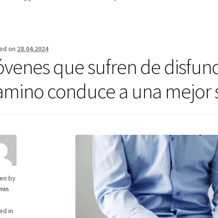
erifica el Estado de tu Pedido
Blog
Blog
Carrito
Condiciones
Cont
Mi cuenta
Pago
Política de privacidad
Preguntas frecuentes
Produ
ed on
28.04.2024
óvenes que sufren de disfunc
amino conduce a una mejor s
ten by
min
ed in