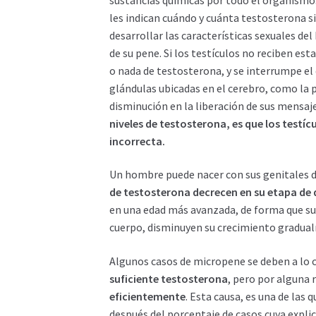
les indican cuándo y cuánta testosterona s
desarrollar las características sexuales de
de su pene. Si los testículos no reciben e
o nada de testosterona, y se interrumpe el 
glándulas ubicadas en el cerebro, como la 
disminución en la liberación de sus mensaj
niveles de testosterona, es que los testí
incorrecta.
Un hombre puede nacer con sus genitales d
de testosterona decrecen en su etapa de 
en una edad más avanzada, de forma que sus
cuerpo, disminuyen su crecimiento gradua
Algunos casos de micropene se deben a lo 
suficiente testosterona
, pero por alguna
eficientemente
. Esta causa, es una de las 
después del porcentaje de casos cuya explic