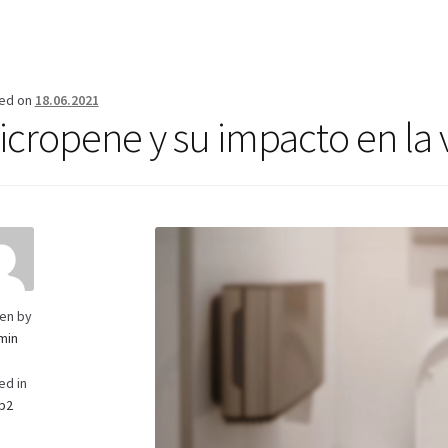
erifica el Estado de tu Pedido
Blog
Blog
Carrito
Condiciones
Cont
Mi cuenta
Pago
Política de privacidad
Preguntas frecuentes
Produ
ed on
18.06.2021
icropene y su impacto en la 
ten by
min
ed in
p2