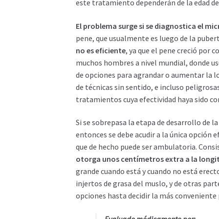
este tratamiento dependerán de la edad del
El problema surge si se diagnostica el mic
pene, que usualmente es luego de la puber
no es eficiente
, ya que el pene creció por 
muchos hombres a nivel mundial, donde us
de opciones para agrandar o aumentar la lon
de técnicas sin sentido, e incluso peligros
tratamientos cuya efectividad haya sido c
Si se sobrepasa la etapa de desarrollo de l
entonces se debe acudir a la única opción ef
que de hecho puede ser ambulatoria. Consi
otorga unos centímetros extra a la longit
grande cuando está y cuando no está erecto
injertos de grasa del muslo, y de otras part
opciones hasta decidir la más conveniente 
Evaluado médicamente por: