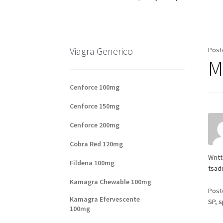
Base de datos de productos
Sale
Halloween
V
Formas de envío
Formas de pago
Impressum
Viagra Generico
Post
M
Sobre nosotros
Cenforce 100mg
Cenforce 150mg
Cenforce 200mg
Cobra Red 120mg
Writ
Fildena 100mg
tsad
Kamagra Chewable 100mg
Post
Kamagra Efervescente
SP
,
s
100mg