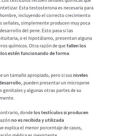
intetizar. Esta testosterona es necesaria para
l hombre, incluyendo el correcto crecimiento
stas señales, simplemente producen muy poca
desarrollo del pene. Esto pasa si las
pituitaria, o el hipotálamo, presentan alguna
eros químicos. Otra razón de que
fallen los
culos estén funcionando de forma
e un tamaño apropiado, pero si sus
niveles
desarrollo,
pueden presentar un micropene
 genitales y algunas otras partes de su
lmente.
contrario, donde
los testículos si producen
 razón
no es recibida y utilizada
que explica el menor porcentaje de casos,
ación médica es inexistente.