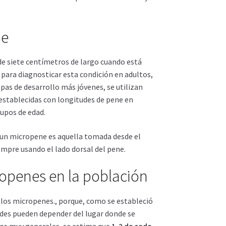
ne
e siete centímetros de largo cuando está
 para diagnosticar esta condición en adultos,
pas de desarrollo más jóvenes, se utilizan
 establecidas con longitudes de pene en
rupos de edad.
 un micropene es aquella tomada desde el
empre usando el lado dorsal del pene.
ropenes en la población
 los micropenes., porque, como se estableció
udes pueden depender del lugar donde se
tos muy generales, se estima que
1-2 de cada