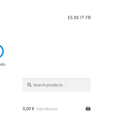
ES
DE
IT
FR
ido
Search
0,00
€
0 productos
hoisir?