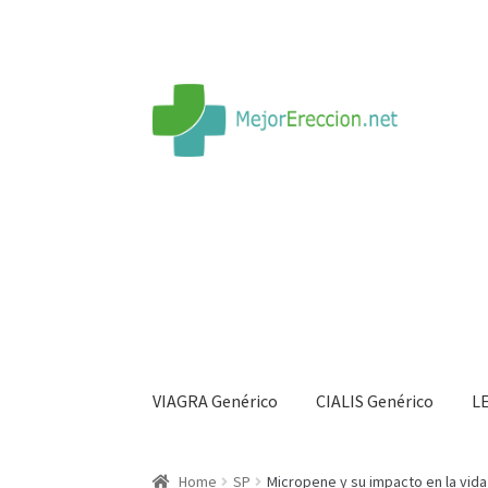
VIAGRA Genérico
CIALIS Genérico
L
Inicio
Rueda de la fortuna
Echar fiesta
Soluci
Home
SP
Micropene y su impacto en la vida