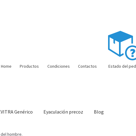
Home
Productos
Condiciones
Contactos
Estado del ped
EVITRA Genérico
Eyaculación precoz
Blog
ón barata
Super amoureux
Viaje romántico.
Faire la fête
Comment c
 del hombre.