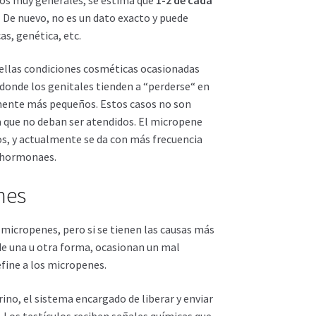
.
De nuevo, no es un dato exacto y puede
as, genética, etc.
ellas condiciones cosméticas ocasionadas
donde los genitales tienden a “perderse“ en
lmente más pequeños. Estos casos no son
a que no deban ser atendidos. El micropene
os, y actualmente se da con más frecuencia
y hormonaes.
nes
 micropenes, pero si se tienen las causas más
de una u otra forma, ocasionan un mal
efine a los micropenes.
ino, el sistema encargado de liberar y enviar
 Los testículos reciben señales químicas que