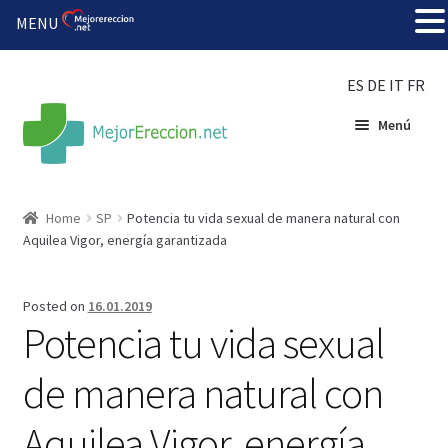
MENU
ES
DE
IT
FR
Menú
Inicio
Home
SP
Potencia tu vida sexual de manera natural con
Aquilea Vigor, energía garantizada
Rueda de la fortuna
Echar fiesta
Posted on
16.01.2019
Potencia tu vida sexual
Solución barata
de manera natural con
Super amoureux
Aquilea Vigor, energía