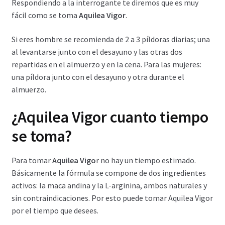
Respondiendo a la interrogante te diremos que es muy
Política de privacidad
fácil como se toma
Aquilea Vigor
.
Preguntas frecuentes
Si eres hombre se recomienda de 2 a 3 píldoras diarias; una
al levantarse junto con el desayuno y las otras dos
Productos
repartidas en el almuerzo y en la cena. Para las mujeres:
una píldora junto con el desayuno y otra durante el
Sobre nosotros
almuerzo.
¿
Aquilea Vigor cuanto tiempo
se toma?
Para tomar
Aquilea Vigo
r no hay un tiempo estimado.
Básicamente la fórmula se compone de dos ingredientes
activos: la maca andina y la L-arginina, ambos naturales y
sin contraindicaciones. Por esto puede tomar Aquilea Vigor
por el tiempo que desees.