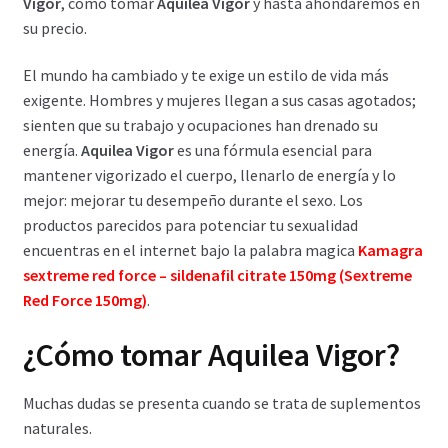
Vigor
, como tomar
Aquilea Vigor
y hasta ahondaremos en
su precio.
Carrito
El mundo ha cambiado y te exige un estilo de vida más
Condiciones
exigente. Hombres y mujeres llegan a sus casas agotados;
sienten que su trabajo y ocupaciones han drenado su
Contactos
energía.
Aquilea Vigor
es una fórmula esencial para
mantener vigorizado el cuerpo, llenarlo de energía y lo
Formas de envío
mejor: mejorar tu desempeño durante el sexo. Los
productos parecidos para potenciar tu sexualidad
Formas de pago
encuentras en el internet bajo la palabra magica
Kamagra
sextreme red force – sildenafil citrate 150mg (Sextreme
Red Force 150mg)
.
Impressum
¿Cómo tomar Aquilea Vigor?
Mi cuenta
Muchas dudas se presenta cuando se trata de suplementos
Pago
naturales.