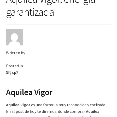
Viaje romántico.
garantizada
Faire la fête
Comment choisir?
Base de datos de productos
Written by
Sale
Posted in
Halloween
SP
,
sp2
Verifica el Estado de tu Pedido
Aquilea Vigor
Blog
Aquilea Vigor
es una formula muy reconocida y cotizada.
En el post de hoy te diremos: donde comprar
Aquilea
Blog