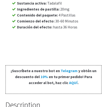
Sustancia activa
:
Tadalafil
Carrito
Ingredientes de pastilla
:
20mg
Contenido del paquete
:
4 Pastillas
Comienzo del efecto
:
30-60 Minutos
Condiciones
Duración del efecto
:
hasta 36 Horas
Contactos
Formas de envío
Formas de pago
¡Suscríbete a nuestro bot en
Telegram
y obtén un
Impressum
descuento del
10%
en tu primer pedido! Para
acceder al bot, haz clic
AQUÍ
.
Mi cuenta
Pago
Description