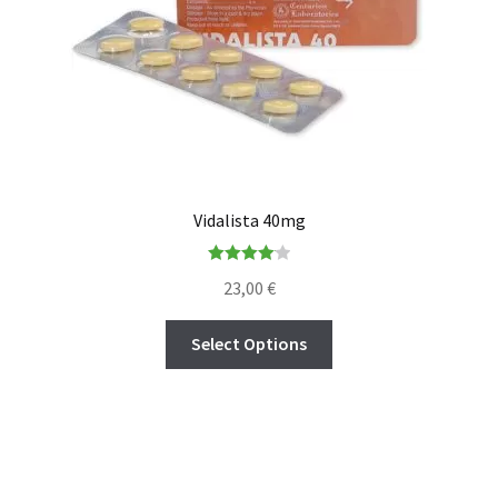
Vidalista 40mg
Rated
4.14
23,00
€
out of 5
Select Options