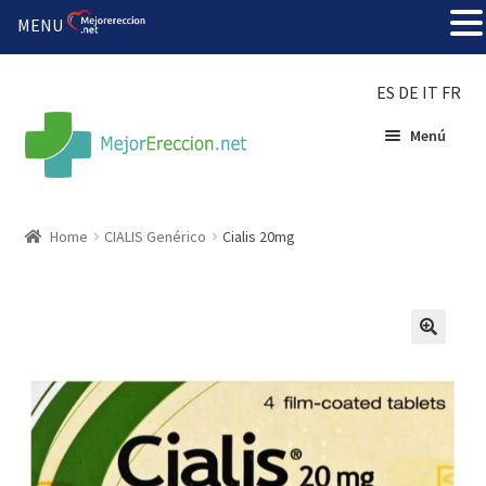
MENU
ES
DE
IT
FR
Menú
Inicio
Home
CIALIS Genérico
Cialis 20mg
Rueda de la fortuna
Echar fiesta
Solución barata
Super amoureux