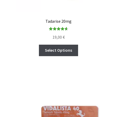
Tadarise 20mg
Rated
4.67
19,00
€
out of 5
Select Options