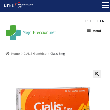
MENU
ES
DE
IT
FR
Menú
Inicio
Home
CIALIS Genérico
Cialis 5mg
Rueda de la fortuna
Echar fiesta
Solución barata
Super amoureux