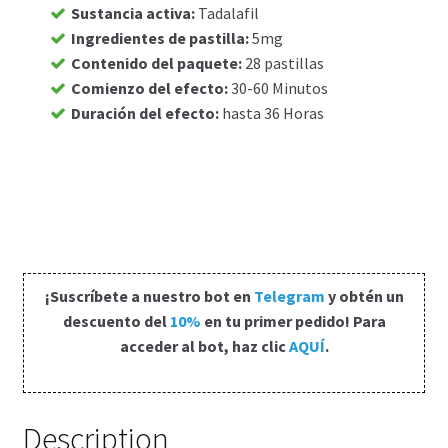
Sustancia activa
:
Tadalafil
Carrito
Ingredientes de pastilla
:
5mg
Contenido del paquete
:
28 pastillas
Comienzo del efecto
:
30-60 Minutos
Condiciones
Duración del efecto
:
hasta 36 Horas
Contactos
Formas de envío
Formas de pago
¡Suscríbete a nuestro bot en
Telegram
y obtén un
Impressum
descuento del
10%
en tu primer pedido! Para
acceder al bot, haz clic
AQUÍ
.
Mi cuenta
Pago
Description