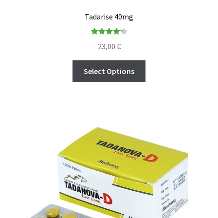
Tadarise 40mg
Rated
4.23
23,00
€
out of 5
Select Options