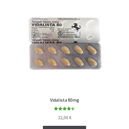
Vidalista 80mg
Rated
4.44
32,00
€
out of 5