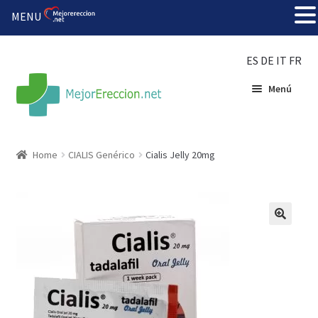
MENU
ES
DE
IT
FR
Menú
Inicio
Home
CIALIS Genérico
Cialis Jelly 20mg
Rueda de la fortuna
Echar fiesta
Solución barata
Super amoureux