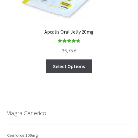
Apcalis Oral Jelly 20mg
Rated
4.80
36,75
€
out of 5
Select Options
Viagra Generico
Cenforce 100mg