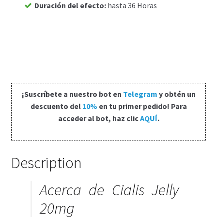
Duración del efecto
:
hasta 36 Horas
Carrito
Condiciones
Contactos
¡Suscríbete a nuestro bot en
Telegram
y obtén un
Formas de envío
descuento del
10%
en tu primer pedido! Para
acceder al bot, haz clic
AQUÍ
.
Formas de pago
Impressum
Description
Mi cuenta
Acerca de Cialis Jelly
Pago
20mg