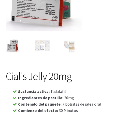
Viaje romántico.
Faire la fête
Comment choisir?
Base de datos de productos
Sale
Halloween
Cialis Jelly 20mg
Verifica el Estado de tu Pedido
Sustancia activa
:
Tadalafil
Blog
Ingredientes de pastilla
:
20mg
Contenido del paquete
:
7 bolsitas de jalea oral
Blog
Comienzo del efecto
:
30 Minutos