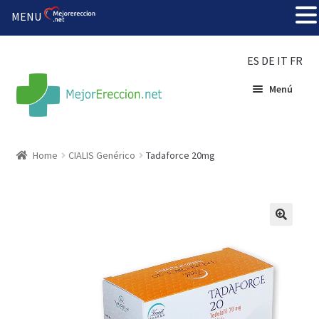
MENU
ES
DE
IT
FR
Menú
Inicio
Home
CIALIS Genérico
Tadaforce 20mg
Rueda de la fortuna
Echar fiesta
Solución barata
Super amoureux