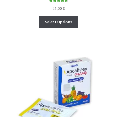
Rated
4.64
21,00
€
out of 5
Select Options