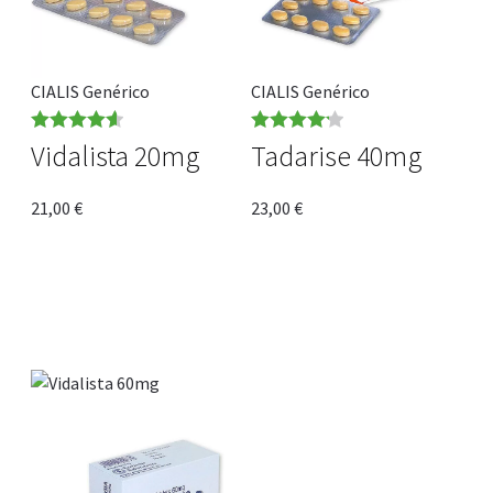
CIALIS Genérico
CIALIS Genérico
Rated
4.64
Rated
4.23
Vidalista 20mg
Tadarise 40mg
out of 5
out of 5
21,00
€
23,00
€