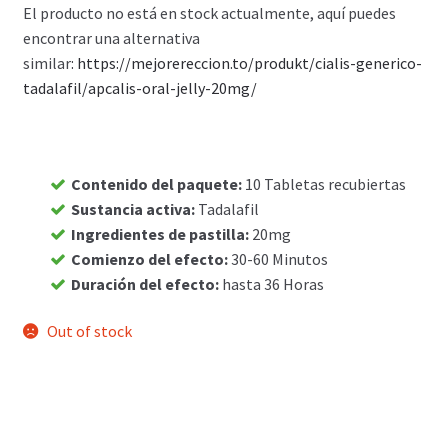
El producto no está en stock actualmente, aquí puedes
Carrito
encontrar una alternativa
similar
: https://mejorereccion.to/produkt/cialis-generico-
tadalafil/apcalis-oral-jelly-20mg/
Condiciones
Contactos
Contenido del paquete
:
10 Tabletas recubiertas
Formas de envío
Sustancia activa
:
Tadalafil
Ingredientes de pastilla
:
20mg
Formas de pago
Comienzo del efecto
:
30-60 Minutos
Duración del efecto
:
hasta 36 Horas
Impressum
Out of stock
Mi cuenta
Pago