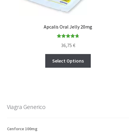
Apcalis Oral Jelly 20mg
Rated
4.80
36,75
€
out of 5
Select Options
Viagra Generico
Cenforce 100mg