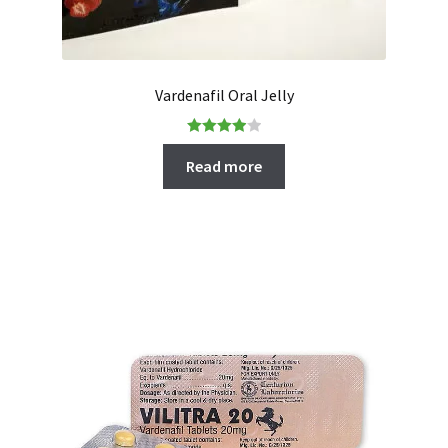
Vardenafil Oral Jelly
Rated
Read more
4.00
out
of 5