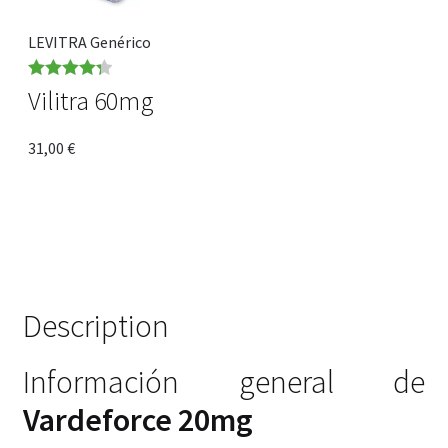
LEVITRA Genérico
Rated
4.33
Vilitra 60mg
out of 5
31,00
€
Description
Información general de
Vardeforce 20mg