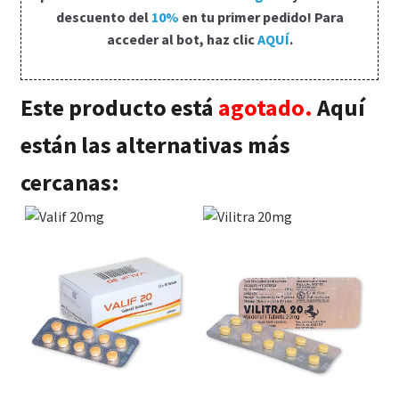
Política de privacidad
descuento del
10%
en tu primer pedido! Para
acceder al bot, haz clic
AQUÍ
.
Preguntas frecuentes
Este producto está
agotado.
Aquí
Productos
están las alternativas más
Sobre nosotros
cercanas: