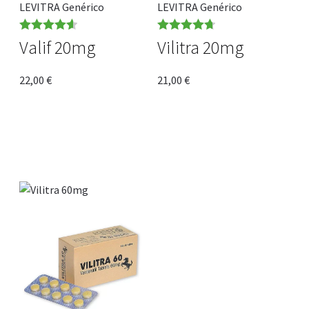
LEVITRA Genérico
LEVITRA Genérico
Rated
4.64
Rated
4.71
Valif 20mg
Vilitra 20mg
out of 5
out of 5
22,00
€
21,00
€