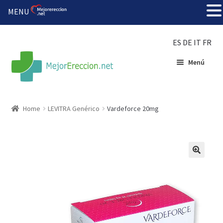
MENU
ES
DE
IT
FR
Menú
Inicio
Home
LEVITRA Genérico
Vardeforce 20mg
Rueda de la fortuna
Echar fiesta
Solución barata
Super amoureux