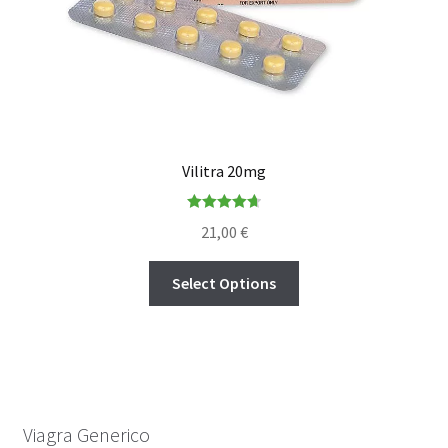
Vilitra 20mg
Rated
4.71
21,00
€
out of 5
Select Options
Viagra Generico