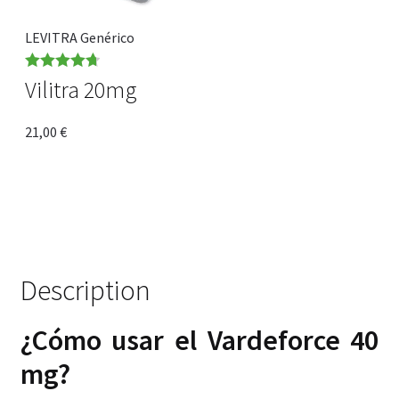
LEVITRA Genérico
Rated
4.71
Vilitra 20mg
out of 5
21,00
€
Description
¿Cómo usar el Vardeforce 40
mg?