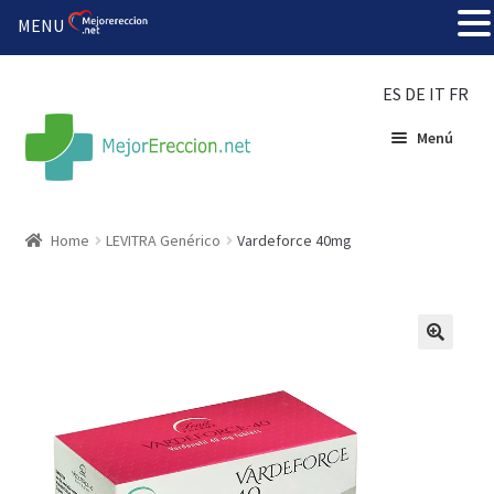
MENU
ES
DE
IT
FR
Menú
Inicio
Home
LEVITRA Genérico
Vardeforce 40mg
Rueda de la fortuna
Echar fiesta
Solución barata
Super amoureux