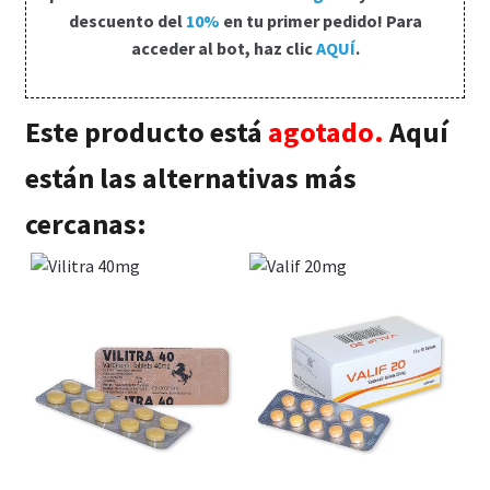
Política de privacidad
descuento del
10%
en tu primer pedido! Para
acceder al bot, haz clic
AQUÍ
.
Preguntas frecuentes
Este producto está
agotado.
Aquí
Productos
están las alternativas más
Sobre nosotros
cercanas: