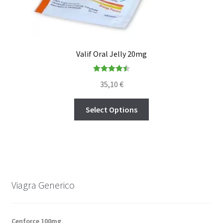
Valif Oral Jelly 20mg
Rated
4.50
35,10
€
out of 5
Select Options
Viagra Generico
Cenforce 100mg