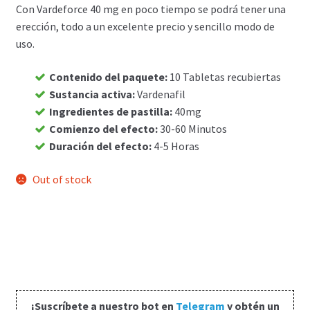
Con Vardeforce 40 mg en poco tiempo se podrá tener una
Carrito
erección, todo a un excelente precio y sencillo modo de
uso.
Condiciones
Contenido del paquete
:
10 Tabletas recubiertas
Sustancia activa
:
Vardenafil
Contactos
Ingredientes de pastilla
:
40mg
Comienzo del efecto
:
30-60 Minutos
Formas de envío
Duración del efecto
:
4-5 Horas
Formas de pago
Out of stock
Impressum
Mi cuenta
Pago
¡Suscríbete a nuestro bot en
Telegram
y obtén un