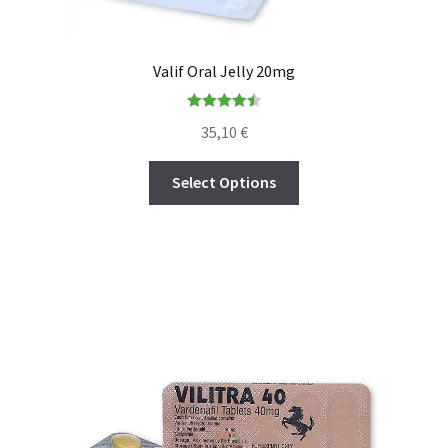
Valif Oral Jelly 20mg
Rated
4.50
35,10
€
out of 5
Select Options