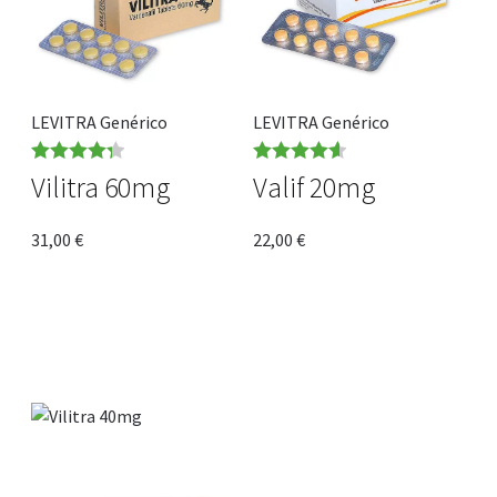
LEVITRA Genérico
LEVITRA Genérico
Rated
4.33
Rated
4.64
Vilitra 60mg
Valif 20mg
out of 5
out of 5
31,00
€
22,00
€