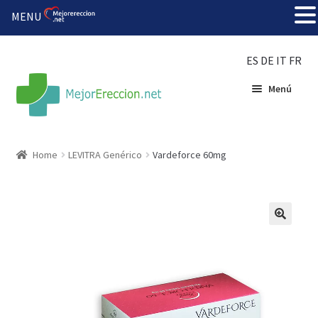
MENU
ES
DE
IT
FR
Menú
Inicio
Home
LEVITRA Genérico
Vardeforce 60mg
Rueda de la fortuna
Echar fiesta
Solución barata
Super amoureux