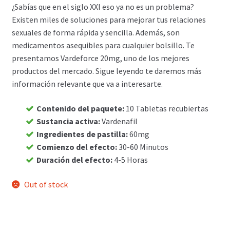
¿Sabías que en el siglo XXI eso ya no es un problema?
Carrito
Existen miles de soluciones para mejorar tus relaciones
sexuales de forma rápida y sencilla. Además, son
medicamentos asequibles para cualquier bolsillo. Te
Condiciones
presentamos Vardeforce 20mg, uno de los mejores
productos del mercado. Sigue leyendo te daremos más
Contactos
información relevante que va a interesarte.
Formas de envío
Contenido del paquete
:
10 Tabletas recubiertas
Sustancia activa
:
Vardenafil
Formas de pago
Ingredientes de pastilla
:
60mg
Comienzo del efecto
:
30-60 Minutos
Impressum
Duración del efecto
:
4-5 Horas
Mi cuenta
Out of stock
Pago