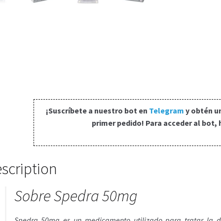
¡Suscríbete a nuestro bot en
Telegram
y obtén u
primer pedido! Para acceder al bot, 
scription
Sobre Spedra 50mg
Spedra 50mg es un medicamento utilizado para tratar la dis