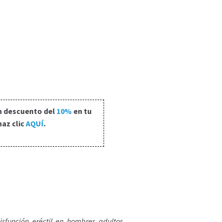
n descuento del
10%
en tu
haz clic
AQUÍ
.
función eréctil en hombres adultos.