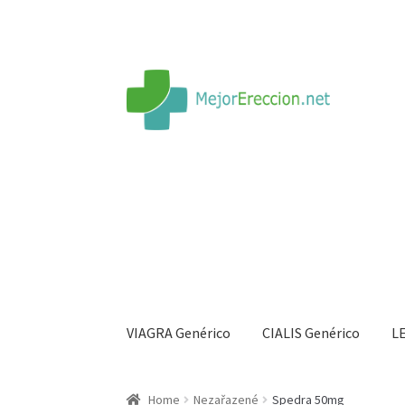
VIAGRA Genérico
CIALIS Genérico
L
Inicio
Rueda de la fortuna
Echar fiesta
Soluci
Home
Nezařazené
Spedra 50mg