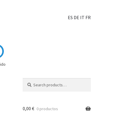
ES
DE
IT
FR
ido
Search
0,00
€
0 productos
hoisir?