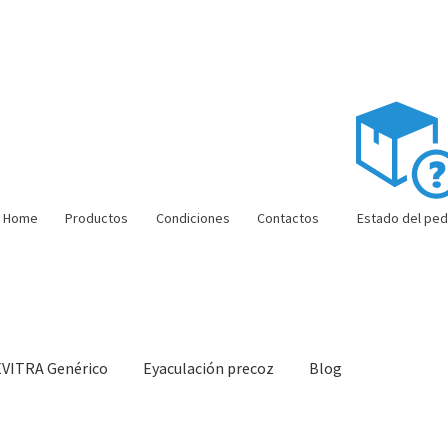
Home
Productos
Condiciones
Contactos
Estado del ped
EVITRA Genérico
Eyaculación precoz
Blog
ón barata
Super amoureux
Viaje romántico.
Faire la fête
Comment c