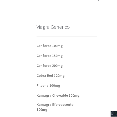
Base de datos de productos
Sale
Halloween
V
Formas de envío
Formas de pago
Impressum
Viagra Generico
Sobre nosotros
Cenforce 100mg
Cenforce 150mg
Cenforce 200mg
Cobra Red 120mg
Fildena 100mg
Kamagra Chewable 100mg
Kamagra Efervescente
100mg