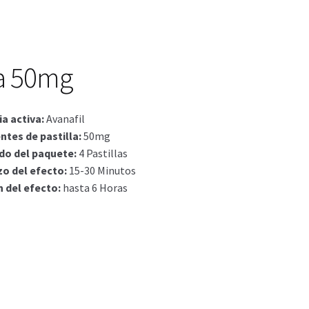
actos
ctos
a 50mg
a activa
:
Avanafil
ntes de pastilla
:
50mg
do del paquete
:
4 Pastillas
o del efecto
:
15-30 Minutos
n del efecto
:
hasta 6 Horas