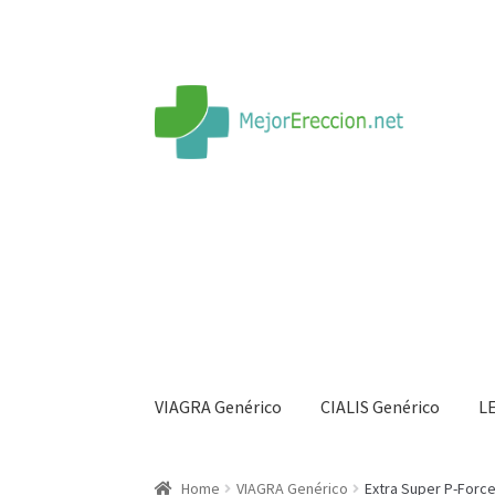
VIAGRA Genérico
CIALIS Genérico
L
Inicio
Rueda de la fortuna
Echar fiesta
Soluci
Home
VIAGRA Genérico
Extra Super P-Forc