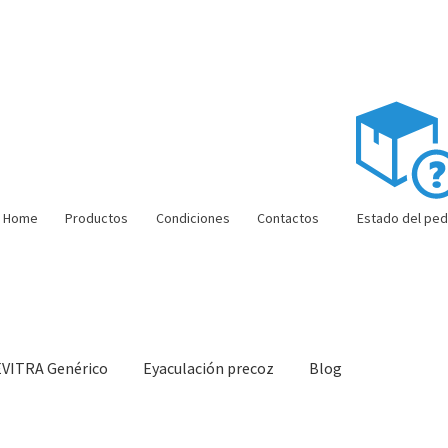
Home
Productos
Condiciones
Contactos
Estado del ped
EVITRA Genérico
Eyaculación precoz
Blog
ón barata
Super amoureux
Viaje romántico.
Faire la fête
Comment c
e