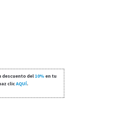
n descuento del
10%
en tu
haz clic
AQUÍ
.