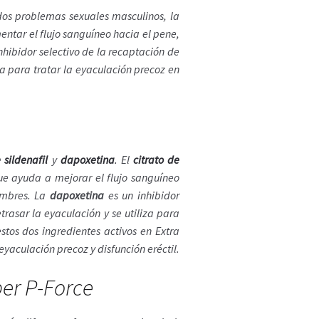
dos problemas sexuales masculinos, la
mentar el flujo sanguíneo hacia el pene,
nhibidor selectivo de la recaptación de
za para tratar la eyaculación precoz en
 sildenafil
y
dapoxetina
.
El
citrato de
que ayuda a mejorar el flujo sanguíneo
hombres. La
dapoxetina
es un inhibidor
trasar la eyaculación y se utiliza para
tos dos ingredientes activos en Extra
aculación precoz y disfunción eréctil.
er P-Force