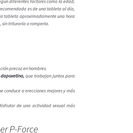
gún diferentes factores como la edad,
 recomendada es de una tableta al día,
r la tableta aproximadamente una hora
sin triturarla o romperla.
lación precoz en hombres.
y
dapoxetina,
que trabajan juntos para
que conduce a erecciones mejores y más
disfrutar de una actividad sexual más
er P-Force