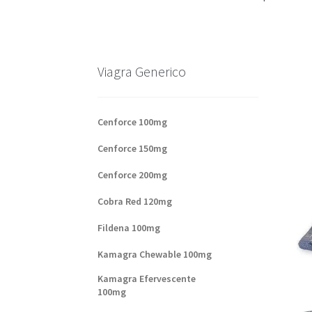
Base de datos de productos
Sale
Halloween
V
Formas de envío
Formas de pago
Impressum
Viagra Generico
Sobre nosotros
Cenforce 100mg
Cenforce 150mg
Cenforce 200mg
Cobra Red 120mg
Fildena 100mg
Kamagra Chewable 100mg
Kamagra Efervescente
100mg