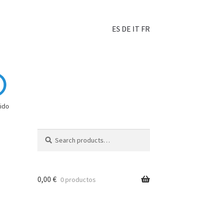
ES
DE
IT
FR
ido
Search
0,00
€
0 productos
hoisir?