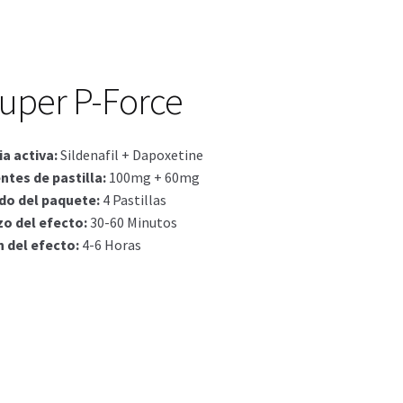
actos
ctos
Super P-Force
a activa
:
Sildenafil + Dapoxetine
ntes de pastilla
:
100mg + 60mg
do del paquete
:
4 Pastillas
o del efecto
:
30-60 Minutos
n del efecto
:
4-6 Horas