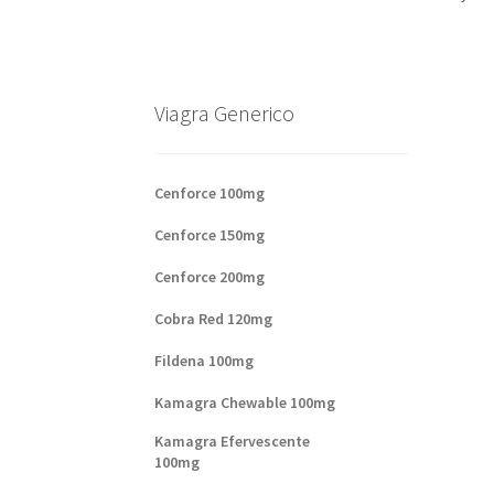
Base de datos de productos
Sale
Halloween
V
Formas de envío
Formas de pago
Impressum
Viagra Generico
Sobre nosotros
Cenforce 100mg
Cenforce 150mg
Cenforce 200mg
Cobra Red 120mg
Fildena 100mg
Kamagra Chewable 100mg
Kamagra Efervescente
100mg