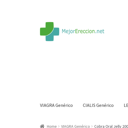
VIAGRA Genérico
CIALIS Genérico
L
Inicio
Rueda de la fortuna
Echar fiesta
Soluci
Home
VIAGRA Genérico
Cobra Oral Jelly 2