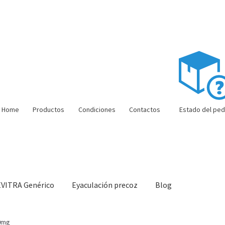
Home
Productos
Condiciones
Contactos
Estado del ped
EVITRA Genérico
Eyaculación precoz
Blog
ón barata
Super amoureux
Viaje romántico.
Faire la fête
Comment c
00mg