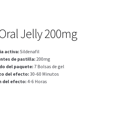
actos
ctos
Oral Jelly 200mg
a activa
:
Sildenafil
ntes de pastilla
:
200mg
do del paquete
:
7 Bolsas de gel
o del efecto
:
30-60 Minutos
n del efecto
:
4-6 Horas