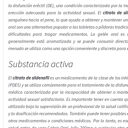
la disfunción eréctil (DE), una condición caracterizada por la
erección adecuada para la actividad sexual. El
citrato de si
sanguíneo hacia el pene, lo que ayuda a obtener y mantener un
oral son una alternativa popular a las tabletas o píldoras tradi
dificultades para tragar medicamentos. La gelée oral es 
generalmente está aromatizada y se puede consumir direct
menudo se utiliza como una opción conveniente y discreta para e
Substancia activa
El
citrato de sildenafil
es un medicamento de la clase de los inhi
(PDE5) y se utiliza comúnmente para el tratamiento de la disfunc
médica caracterizada por la incapacidad de obtener o mante
actividad sexual satisfactoria. Es importante tener en cuenta q
utilizado bajo la supervisión de un profesional de la salud calif
y la dosificación recomendadas. También puede tener posibles e
otros medicamentos o condiciones médicas. Por lo tanto, es ese
salud antes de usar Cobra Oral Jelly 200mg o cualquier otr