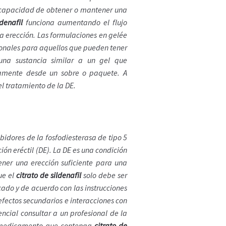
 incapacidad de obtener o mantener una
ldenafil
funciona aumentando el flujo
a erección. Las formulaciones en gelée
cionales para aquellos que pueden tener
una sustancia similar a un gel que
amente desde un sobre o paquete. A
l tratamiento de la DE.
bidores de la fosfodiesterasa de tipo 5
ión eréctil (DE). La DE es una condición
ner una erección suficiente para una
ue el
citrato de sildenafil
solo debe ser
icado y de acuerdo con las instrucciones
fectos secundarios e interacciones con
ncial consultar a un profesional de la
o medicamento que contenga
citrato de