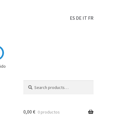
ES
DE
IT
FR
ido
Search
0,00
€
0 productos
hoisir?