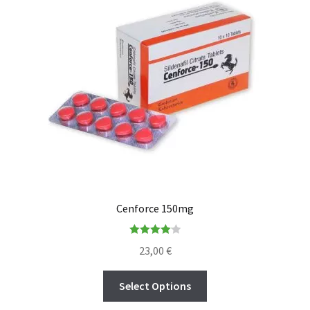
Cenforce 150mg
Rated
4.14
23,00
€
out of 5
Select Options