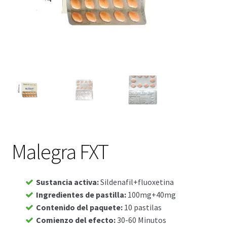
Viaje romántico.
Faire la fête
Comment choisir?
Base de datos de productos
Sale
Halloween
Malegra FXT
Verifica el Estado de tu Pedido
Sustancia activa
:
Sildenafil+fluoxetina
Blog
Ingredientes de pastilla
:
100mg+40mg
Contenido del paquete
:
10 pastilas
Blog
Comienzo del efecto
:
30-60 Minutos