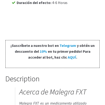
Duración del efecto
:
4-6 Horas
Carrito
Condiciones
Contactos
¡Suscríbete a nuestro bot en
Telegram
y obtén un
Formas de envío
descuento del
10%
en tu primer pedido! Para
acceder al bot, haz clic
AQUÍ
.
Formas de pago
Impressum
Description
Mi cuenta
Acerca de Malegra FXT
Pago
Malegra FXT es un medicamento utilizado