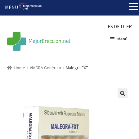
MENU
ES
DE
IT
FR
Menú
Inicio
Home
VIAGRA Genérico
Malegra FXT
Rueda de la fortuna
Echar fiesta
Solución barata
Super amoureux