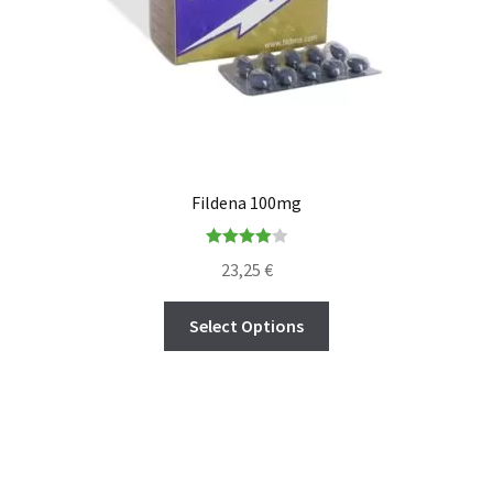
Fildena 100mg
Rated
23,25
€
4.00
out
of 5
Select Options