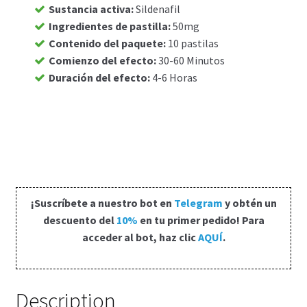
Sustancia activa
:
Sildenafil
Carrito
Ingredientes de pastilla
:
50mg
Contenido del paquete
:
10 pastilas
Comienzo del efecto
:
30-60 Minutos
Condiciones
Duración del efecto
:
4-6 Horas
Contactos
Formas de envío
Formas de pago
¡Suscríbete a nuestro bot en
Telegram
y obtén un
Impressum
descuento del
10%
en tu primer pedido! Para
acceder al bot, haz clic
AQUÍ
.
Mi cuenta
Pago
Description