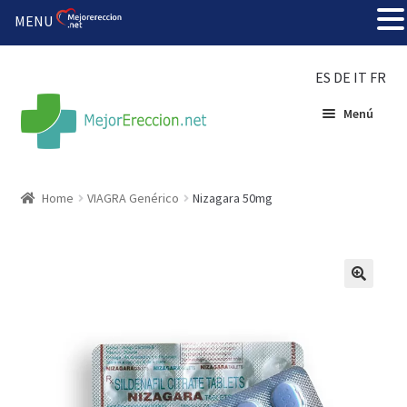
MENU
ES
DE
IT
FR
Menú
Inicio
Home
VIAGRA Genérico
Nizagara 50mg
Rueda de la fortuna
Echar fiesta
Solución barata
Super amoureux