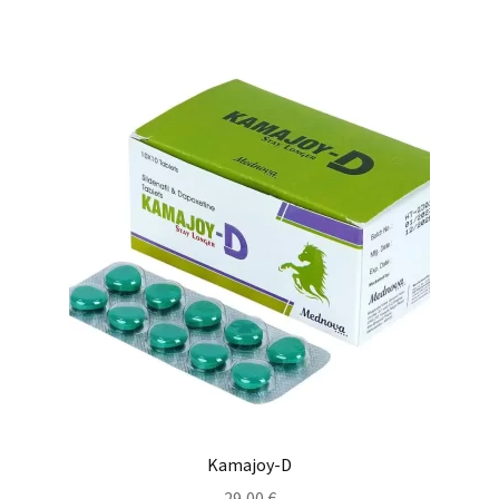
Kamajoy-D
29,00
€