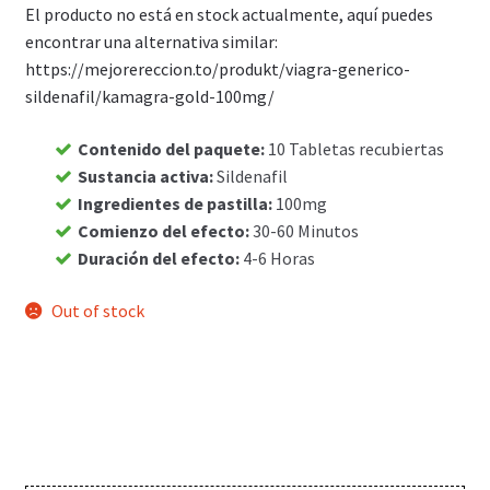
El producto no está en stock actualmente, aquí puedes
Carrito
encontrar una alternativa similar:
https://mejorereccion.to/produkt/viagra-generico-
sildenafil/kamagra-gold-100mg/
Condiciones
Contenido del paquete
:
10 Tabletas recubiertas
Contactos
Sustancia activa
:
Sildenafil
Ingredientes de pastilla
:
100mg
Formas de envío
Comienzo del efecto
:
30-60 Minutos
Duración del efecto
:
4-6 Horas
Formas de pago
Out of stock
Impressum
Mi cuenta
Pago