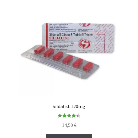
Sildalist 120mg
Rated
4.36
14,50
€
out of 5