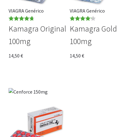
VIAGRA Genérico
VIAGRA Genérico
Rated
4.73
Rated
4.22
Kamagra Original
Kamagra Gold
out of 5
out of 5
100mg
100mg
14,50
€
14,50
€