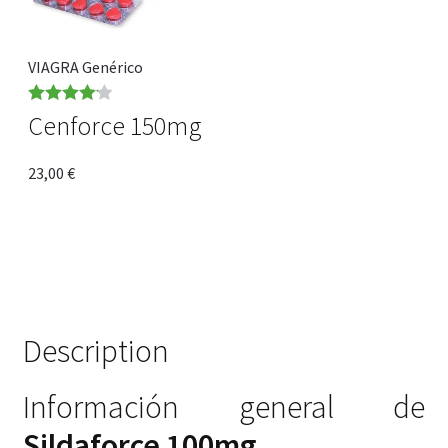
VIAGRA Genérico
Rated
4.14
Cenforce 150mg
out of 5
23,00
€
Description
Información general de
Sildaforce 100mg