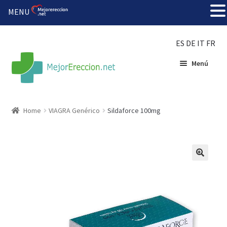
MENU
ES
DE
IT
FR
Menú
Inicio
Home
VIAGRA Genérico
Sildaforce 100mg
Rueda de la fortuna
Echar fiesta
Solución barata
Super amoureux