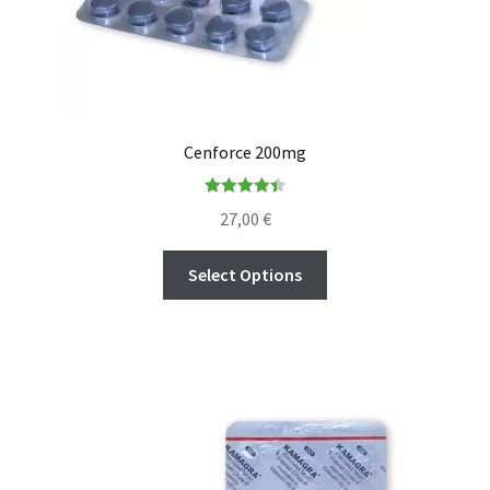
Cenforce 200mg
Rated
4.45
27,00
€
out of 5
Select Options