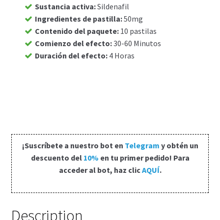
Sustancia activa
:
Sildenafil
Carrito
Ingredientes de pastilla
:
50mg
Contenido del paquete
:
10 pastilas
Comienzo del efecto
:
30-60 Minutos
Condiciones
Duración del efecto
:
4 Horas
Contactos
Formas de envío
Formas de pago
¡Suscríbete a nuestro bot en
Telegram
y obtén un
Impressum
descuento del
10%
en tu primer pedido! Para
acceder al bot, haz clic
AQUÍ
.
Mi cuenta
Pago
Description