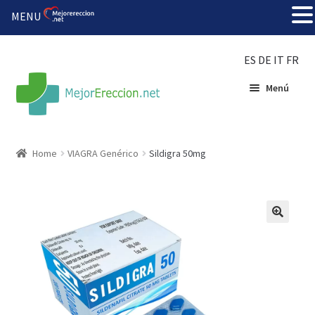
MENU
ES
DE
IT
FR
Menú
Inicio
Home
VIAGRA Genérico
Sildigra 50mg
Rueda de la fortuna
Echar fiesta
Solución barata
Super amoureux