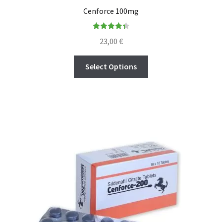
Cenforce 100mg
Rated
4.36
23,00
€
out of 5
Select Options