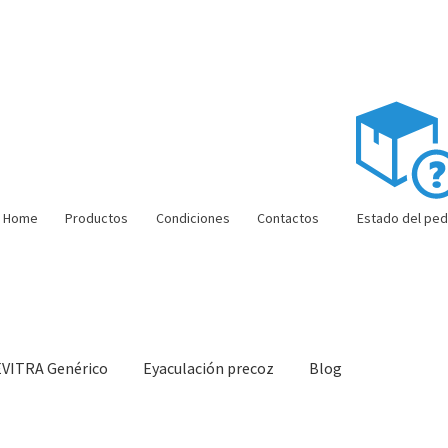
Home
Productos
Condiciones
Contactos
Estado del ped
EVITRA Genérico
Eyaculación precoz
Blog
ón barata
Super amoureux
Viaje romántico.
Faire la fête
Comment c