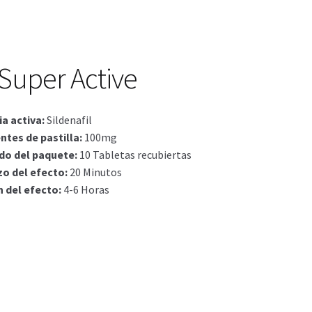
actos
ctos
 Super Active
a activa
:
Sildenafil
ntes de pastilla
:
100mg
do del paquete
:
10 Tabletas recubiertas
o del efecto
:
20 Minutos
n del efecto
:
4-6 Horas