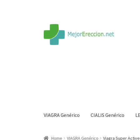
VIAGRA Genérico
CIALIS Genérico
L
Inicio
Rueda de la fortuna
Echar fiesta
Soluci
Home
VIAGRA Genérico
Viagra Super Active