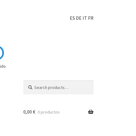
ES
DE
IT
FR
ido
Search
0,00
€
0 productos
hoisir?