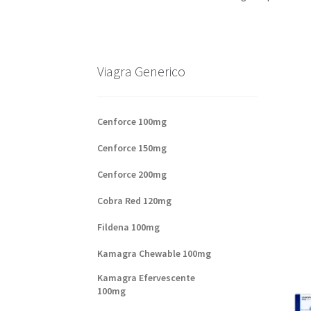
Base de datos de productos
Sale
Halloween
V
Formas de envío
Formas de pago
Impressum
Viagra Generico
Sobre nosotros
Cenforce 100mg
Cenforce 150mg
Cenforce 200mg
Cobra Red 120mg
Fildena 100mg
Kamagra Chewable 100mg
Kamagra Efervescente
100mg