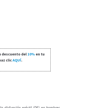
n descuento del
10%
en tu
haz clic
AQUÍ
.
a disfunción eréctil (DE) en hombres.