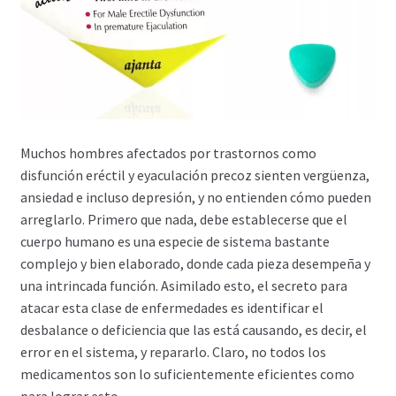
Carrito
Condiciones
Contactos
Muchos hombres afectados por trastornos como
Formas de envío
disfunción eréctil y eyaculación precoz sienten vergüenza,
ansiedad e incluso depresión, y no entienden cómo pueden
arreglarlo. Primero que nada, debe establecerse que el
Formas de pago
cuerpo humano es una especie de sistema bastante
complejo y bien elaborado, donde cada pieza desempeña y
Impressum
una intrincada función. Asimilado esto, el secreto para
atacar esta clase de enfermedades es identificar el
Mi cuenta
desbalance o deficiencia que las está causando, es decir, el
error en el sistema, y repararlo. Claro, no todos los
Pago
medicamentos son lo suficientemente eficientes como
para lograr esto.