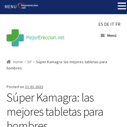
MENU
ES
DE
IT
FR
Menú
Inicio
Home
SP
Súper Kamagra: las mejores tabletas para
hombres.
Rueda de la fortuna
Echar fiesta
Posted on
11.01.2022
Súper Kamagra: las
Solución barata
mejores tabletas para
Super amoureux
hombres.