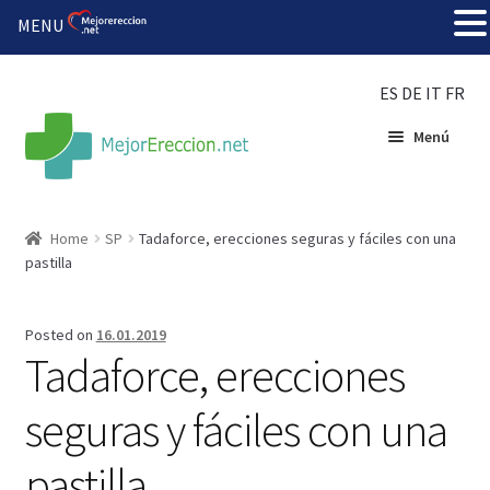
MENU
ES
DE
IT
FR
Menú
Inicio
Home
SP
Tadaforce, erecciones seguras y fáciles con una
pastilla
Rueda de la fortuna
Echar fiesta
Posted on
16.01.2019
Tadaforce, erecciones
Solución barata
seguras y fáciles con una
Super amoureux
pastilla