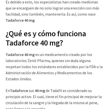
Es debido a esto, los especialistas han creado medicinas
Política de privacidad
que se encarguen de no solo lograr una erección con más
facilidad, sino también, mantenerla. Es así, como nace
Preguntas frecuentes
Tadaforce 40 mg
.
Productos
¿Qué es y cómo funciona
Tadaforce 40 mg?
Sobre nosotros
Tadaforce 40 mg
es un medicamento creado por los
laboratorios Zenit Pfarma, quienes sin duda alguna
respetan todos los estándares establecidos por la FDA o la
Administración de Alimentos y Medicamentos de los
Estados Unidos.
En
Tadaforce
sus
40 mg
de Tadafil es considerado su
principio activo. El cual, tiene el fin principal de mejorar la
circulación de la sangre y la llegada de la misma al pene,
para llegar a la erección.