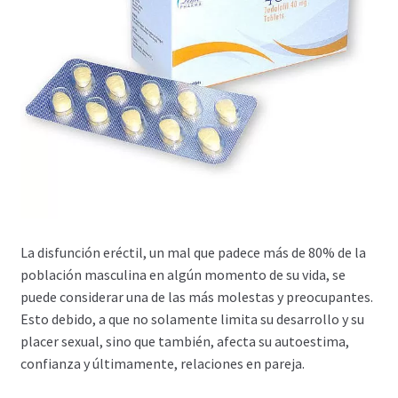
Carrito
Condiciones
Contactos
Formas de envío
Formas de pago
La disfunción eréctil, un mal que padece más de 80% de la
Impressum
población masculina en algún momento de su vida, se
puede considerar una de las más molestas y preocupantes.
Mi cuenta
Esto debido, a que no solamente limita su desarrollo y su
placer sexual, sino que también, afecta su autoestima,
Pago
confianza y últimamente, relaciones en pareja.