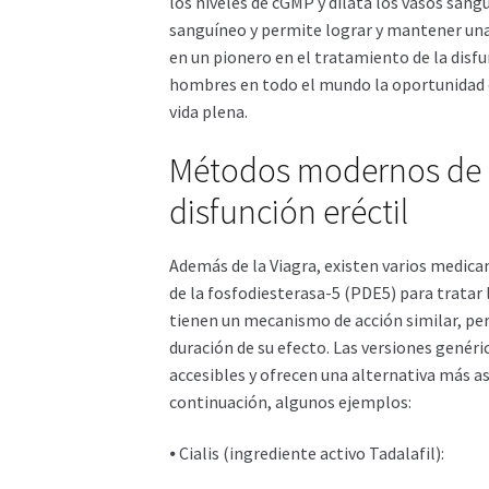
los niveles de cGMP y dilata los vasos sangu
sanguíneo y permite lograr y mantener una 
en un pionero en el tratamiento de la disfu
hombres en todo el mundo la oportunidad de
vida plena.
Métodos modernos de t
disfunción eréctil
Además de la Viagra, existen varios medicam
de la fosfodiesterasa-5 (PDE5) para tratar
tienen un mecanismo de acción similar, pero
duración de su efecto. Las versiones gen
accesibles y ofrecen una alternativa más a
continuación, algunos ejemplos:
⦁ Cialis (ingrediente activo Tadalafil):