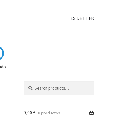
ES
DE
IT
FR
ido
Search
0,00
€
0 productos
hoisir?