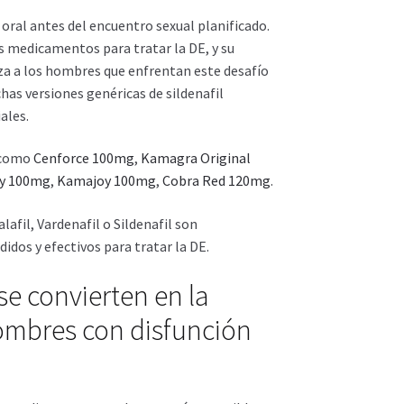
oral antes del encuentro sexual planificado.
 medicamentos para tratar la DE, y su
a a los hombres que enfrentan este desafío
has versiones genéricas de sildenafil
ales.
 como
Cenforce 100mg
,
Kamagra Original
ly 100mg
,
Kamajoy 100mg
,
Cobra Red 120mg
.
afil, Vardenafil o Sildenafil son
os y efectivos para tratar la DE.
se convierten en la
ombres con disfunción