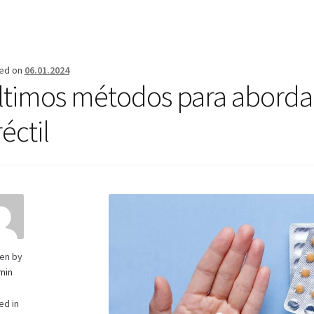
erifica el Estado de tu Pedido
Blog
Blog
Carrito
Condiciones
Cont
Mi cuenta
Pago
Política de privacidad
Preguntas frecuentes
Produ
ed on
06.01.2024
ltimos métodos para abordar
éctil
ten by
min
ed in