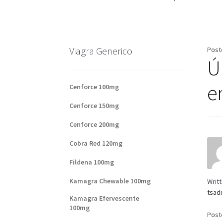
Base de datos de productos
Sale
Halloween
V
Formas de envío
Formas de pago
Impressum
Viagra Generico
Post
Ú
Sobre nosotros
er
Cenforce 100mg
Cenforce 150mg
Cenforce 200mg
Cobra Red 120mg
Fildena 100mg
Kamagra Chewable 100mg
Writ
tsad
Kamagra Efervescente
100mg
Post