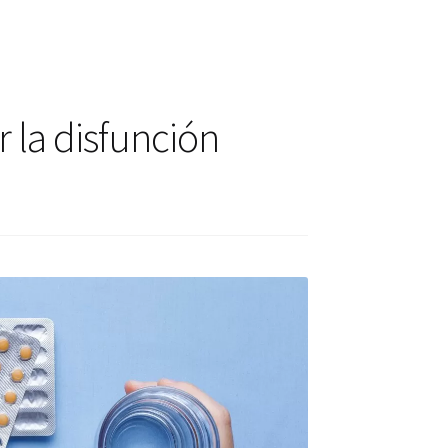
actos
ctos
 la disfunción