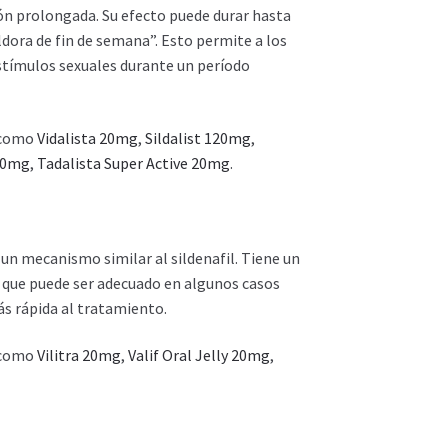
ión prolongada. Su efecto puede durar hasta
íldora de fin de semana”. Esto permite a los
ímulos sexuales durante un período
 como
Vidalista 20mg
,
Sildalist 120mg
,
 80mg
,
Tadalista Super Active 20mg
.
 un mecanismo similar al sildenafil. Tiene un
lo que puede ser adecuado en algunos casos
s rápida al tratamiento.
 como
Vilitra 20mg
,
Valif Oral Jelly 20mg
,