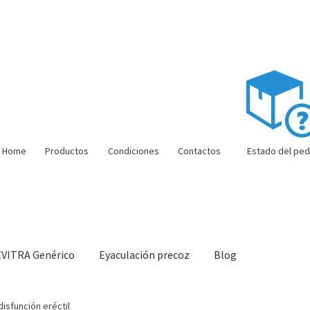
Home
Productos
Condiciones
Contactos
Estado del ped
EVITRA Genérico
Eyaculación precoz
Blog
ón barata
Super amoureux
Viaje romántico.
Faire la fête
Comment c
isfunción eréctil