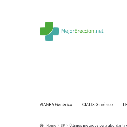
VIAGRA Genérico
CIALIS Genérico
L
Inicio
Rueda de la fortuna
Echar fiesta
Soluci
Home
SP
Últimos métodos para abordar la d