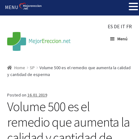
MENU
ES
DE
IT
FR
Menú
Inicio
Home
SP
Volume 500 es el remedio que aumenta la calidad
y cantidad de esperma
Rueda de la fortuna
Echar fiesta
Posted on
16.01.2019
Volume 500 es el
Solución barata
remedio que aumenta la
Super amoureux
calidad y cantidad de