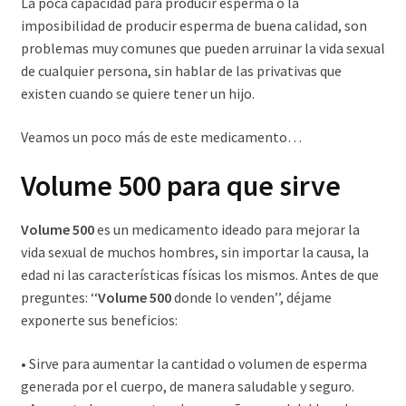
La poca capacidad para producir esperma o la
imposibilidad de producir esperma de buena calidad, son
Carrito
problemas muy comunes que pueden arruinar la vida sexual
de cualquier persona, sin hablar de las privativas que
Condiciones
existen cuando se quiere tener un hijo.
Contactos
Veamos un poco más de este medicamento…
Formas de envío
Volume 500 para que sirve
Formas de pago
Volume 500
es un medicamento ideado para mejorar la
vida sexual de muchos hombres, sin importar la causa, la
Impressum
edad ni las características físicas los mismos. Antes de que
preguntes: ‘‘
Volume 500
donde lo venden’’, déjame
exponerte sus beneficios:
Mi cuenta
• Sirve para aumentar la cantidad o volumen de esperma
Pago
generada por el cuerpo, de manera saludable y seguro.