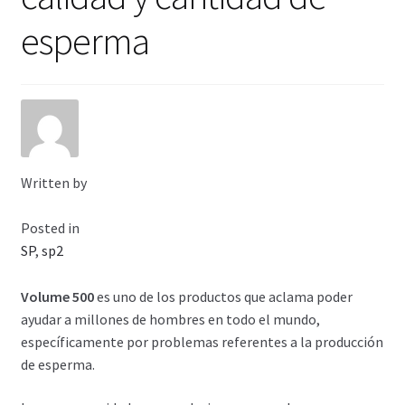
Viaje romántico.
esperma
Faire la fête
Comment choisir?
Base de datos de productos
Written by
Sale
Posted in
Halloween
SP
,
sp2
Verifica el Estado de tu Pedido
Volume 500
es uno de los productos que aclama poder
ayudar a millones de hombres en todo el mundo,
Blog
específicamente por problemas referentes a la producción
de esperma.
Blog