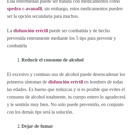
Esta enfermedad puede ser tratada con medicamentos como
spedra
o
avanafil
, sin embargo, estos medicamentos pueden
Carrito
ser la opción secundaria para muchos.
Condiciones
La
disfunción eréctil
puede ser combatida y de hecho
prevenida enteramente mediante los 5 tips para prevenir y
Contactos
combatirla
Formas de envío
Reducir el consumo de alcohol
El excesivo y continuo uso de alcohol puede desencadenar los
Formas de pago
primeros síntomas de
disfunción eréctil
en hombres de todas
las edades. Es bueno que reduzcas y si es posible que evites el
Impressum
consumo de alcohol totalmente, tu cuerpo entero lo agradecerá
y te sentirás muy bien. No solo puede prevenirlo, en conjunto
Mi cuenta
con los demás tips será la solución.
Pago
Dejar de fumar