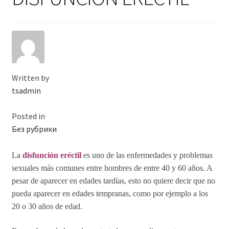
Viaje romántico.
Faire la fête
Comment choisir?
Written by
Base de datos de productos
tsadmin
Sale
Posted in
Без рубрики
Halloween
La
disfunción eréctil
es uno de las enfermedades y problemas
Verifica el Estado de tu Pedido
sexuales más comunes entre hombres de entre 40 y 60 años. A
pesar de aparecer en edades tardías, esto no quiere decir que no
Blog
pueda aparecer en edades tempranas, como por ejemplo a los
20 o 30 años de edad.
Blog