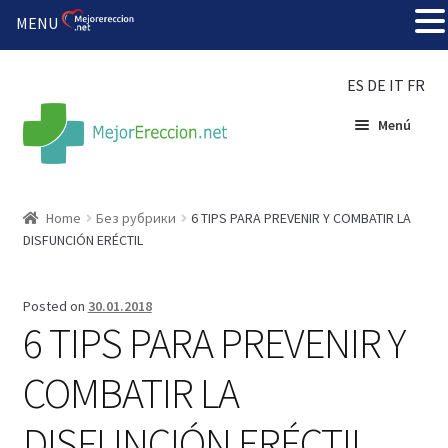
MENU
ES
DE
IT
FR
Menú
Inicio
Home
Без рубрики
6 TIPS PARA PREVENIR Y COMBATIR LA
DISFUNCIÓN ERÉCTIL
Rueda de la fortuna
Echar fiesta
Posted on
30.01.2018
6 TIPS PARA PREVENIR Y
Solución barata
COMBATIR LA
Super amoureux
DISFUNCIÓN ERÉCTIL