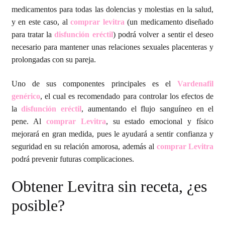
Política de privacidad
medicamentos para todas las dolencias y molestias en la salud,
y en este caso, al
comprar levitra
(un medicamento diseñado
Preguntas frecuentes
para tratar la
disfunción eréctil
) podrá volver a sentir el deseo
necesario para mantener unas relaciones sexuales placenteras y
Productos
prolongadas con su pareja.
Uno de sus componentes principales es el
Vardenafil
Sobre nosotros
genérico
, el cual es recomendado para controlar los efectos de
la
disfunción eréctil
, aumentando el flujo sanguíneo en el
pene. Al
comprar Levitra
, su estado emocional y físico
mejorará en gran medida, pues le ayudará a sentir confianza y
seguridad en su relación amorosa, además al
comprar Levitra
podrá prevenir futuras complicaciones.
Obtener Levitra sin receta, ¿es
posible?