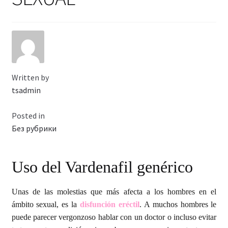
Viaje romántico.
Faire la fête
Comment choisir?
Written by
Base de datos de productos
tsadmin
Sale
Posted in
Без рубрики
Halloween
Uso del Vardenafil genérico
Verifica el Estado de tu Pedido
Unas de las molestias que más afecta a los hombres en el
Blog
ámbito sexual, es la
disfunción eréctil
. A muchos hombres le
puede parecer vergonzoso hablar con un doctor o incluso evitar
Blog