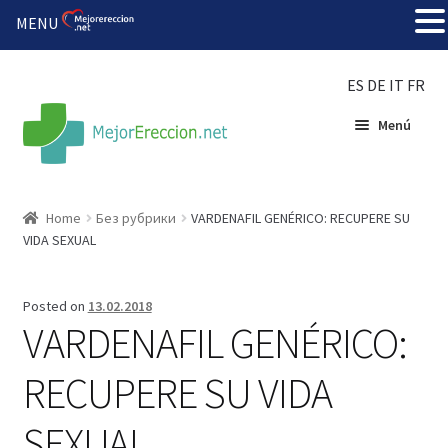
MENU
ES
DE
IT
FR
Menú
Inicio
Home
Без рубрики
VARDENAFIL GENÉRICO: RECUPERE SU
VIDA SEXUAL
Rueda de la fortuna
Echar fiesta
Posted on
13.02.2018
VARDENAFIL GENÉRICO:
Solución barata
RECUPERE SU VIDA
Super amoureux
SEXUAL