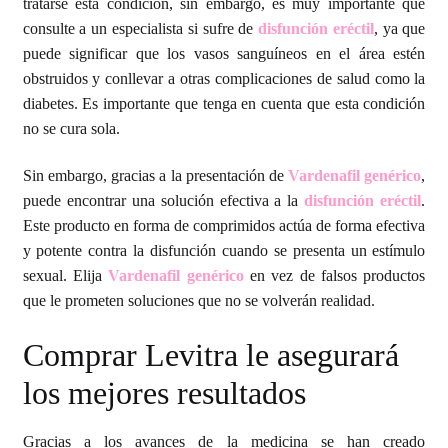
tratarse esta condición, sin embargo, es muy importante que
consulte a un especialista si sufre de
disfunción eréctil
, ya que
Carrito
puede significar que los vasos sanguíneos en el área estén
obstruidos y conllevar a otras complicaciones de salud como la
Condiciones
diabetes. Es importante que tenga en cuenta que esta condición
no se cura sola.
Contactos
Sin embargo, gracias a la presentación de
Vardenafil genérico
,
Formas de envío
puede encontrar una solución efectiva a la
disfunción eréctil
.
Este producto en forma de comprimidos actúa de forma efectiva
Formas de pago
y potente contra la disfunción cuando se presenta un estímulo
sexual. Elija
Vardenafil genérico
en vez de falsos productos
Impressum
que le prometen soluciones que no se volverán realidad.
Comprar Levitra le asegurará
Mi cuenta
los mejores resultados
Pago
Gracias a los avances de la medicina se han creado