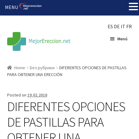
MENU
ES
DE
IT
FR
Menú
Inicio
Home
Без рубрики
DIFERENTES OPCIONES DE PASTILLAS
PARA OBTENER UNA ERECCIÓN
Rueda de la fortuna
Echar fiesta
Posted on
19.02.2018
DIFERENTES OPCIONES
Solución barata
DE PASTILLAS PARA
Super amoureux
OBTENER UNA