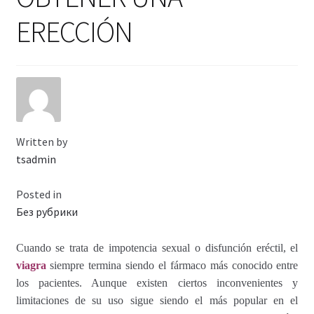
Viaje romántico.
ERECCIÓN
Faire la fête
Comment choisir?
Base de datos de productos
Written by
Sale
tsadmin
Halloween
Posted in
Без рубрики
Verifica el Estado de tu Pedido
Cuando se trata de impotencia sexual o disfunción eréctil, el
Blog
viagra
siempre termina siendo el fármaco más conocido entre
los pacientes. Aunque existen ciertos inconvenientes y
limitaciones de su uso sigue siendo el más popular en el
Blog