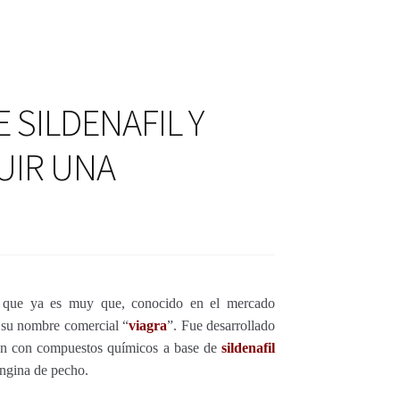
actos
ctos
 SILDENAFIL Y
UIR UNA
que ya es muy que, conocido en el mercado
 su nombre comercial “
viagra
”. Fue desarrollado
ban con compuestos químicos a base de
sildenafil
 angina de pecho.