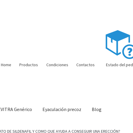
Home
Productos
Condiciones
Contactos
Estado del ped
EVITRA Genérico
Eyaculación precoz
Blog
ón barata
Super amoureux
Viaje romántico.
Faire la fête
Comment c
RATO DE SILDENAFIL Y COMO QUE AYUDA A CONSEGUIR UNA ERECCIÓN?