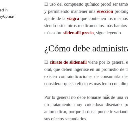
El uso del compuesto químico probó ser tambié
ed in
y permitiendo mantener una
erección
prolong
рубрики
aparte de la
viagra
que contienen los mismos
siendo estos otros medicamentos más baratos
más sobre
sildenafil precio
, sigue leyendo.
¿Cómo debe administr
El
citrato de sildenafil
viene por lo general e
oral, que deben ingerirse en un promedio de tr
existen contraindicaciones de consumirla d
considerar que su efecto es más lento con alim
Por lo general no debe tomarse más de una ve
un tratamiento muy cuidadoso diseñado po
automedicar, porque la dosis puede ir variand
sus efectos secundarios.