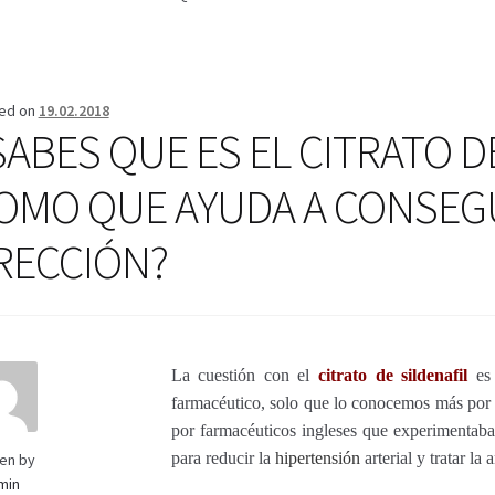
erifica el Estado de tu Pedido
Blog
Blog
Carrito
Condiciones
Cont
Mi cuenta
Pago
Política de privacidad
Preguntas frecuentes
Produ
ed on
19.02.2018
SABES QUE ES EL CITRATO DE
OMO QUE AYUDA A CONSEG
RECCIÓN?
La cuestión con el
citrato de sildenafil
es 
farmacéutico, solo que lo conocemos más por
por farmacéuticos ingleses que experimenta
para reducir la
hipertensión
arterial y tratar la
ten by
min