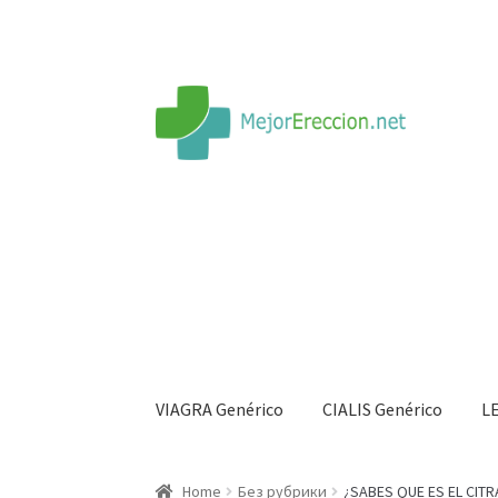
VIAGRA Genérico
CIALIS Genérico
L
Inicio
Rueda de la fortuna
Echar fiesta
Soluci
Home
Без рубрики
¿SABES QUE ES EL CIT