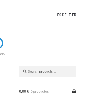
ES
DE
IT
FR
ido
Search
0,00
€
0 productos
hoisir?