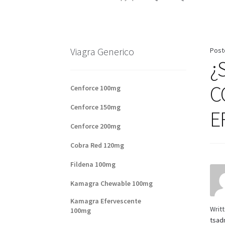
Base de datos de productos
Sale
Halloween
V
Formas de envío
Formas de pago
Impressum
Viagra Generico
Post
¿
Sobre nosotros
C
Cenforce 100mg
Cenforce 150mg
E
Cenforce 200mg
Cobra Red 120mg
Fildena 100mg
Kamagra Chewable 100mg
Kamagra Efervescente
Writ
100mg
tsad