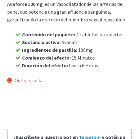
Avaforce 100mg
, es un vasodilatador de las arterias del
Carrito
pene, que potencia una gran afluencia sanguínea,
garantizando la erección del miembro sexual masculino.
Condiciones
Contenido del paquete
:
4 Tabletas recubiertas
Sustancia activa
:
Avanafil
Contactos
Ingredientes de pastilla
:
100mg
Comienzo del efecto
:
15 Minutos
Formas de envío
Duración del efecto
:
hasta 6 Horas
Formas de pago
Out of stock
Impressum
Mi cuenta
Pago
¡Suscríbete a nuestro bot en
Telegram
y obtén un