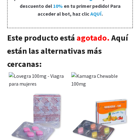
Política de privacidad
descuento del
10%
en tu primer pedido! Para
acceder al bot, haz clic
AQUÍ
.
Preguntas frecuentes
Este producto está
agotado.
Aquí
Productos
están las alternativas más
Sobre nosotros
cercanas: