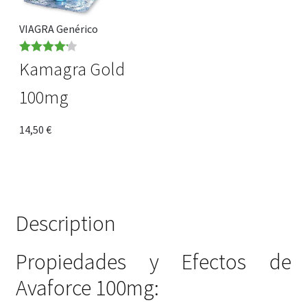
VIAGRA Genérico
Rated
4.22
Kamagra Gold
out of 5
100mg
14,50
€
Description
Propiedades y Efectos de
Avaforce 100mg: