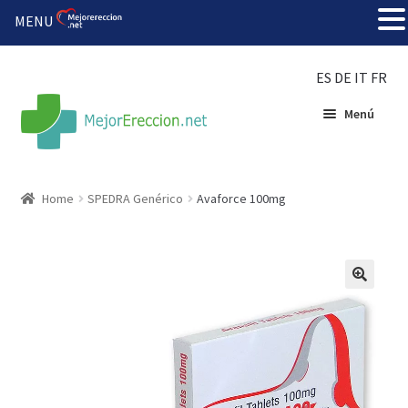
MENU
ES
DE
IT
FR
Menú
Inicio
Home
SPEDRA Genérico
Avaforce 100mg
Rueda de la fortuna
Echar fiesta
Solución barata
Super amoureux