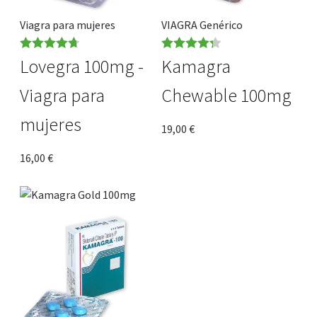
Viagra para mujeres
VIAGRA Genérico
Rated
4.75
Rated
4.30
Lovegra 100mg -
Kamagra
out of 5
out of 5
Viagra para
Chewable 100mg
mujeres
19,00
€
16,00
€