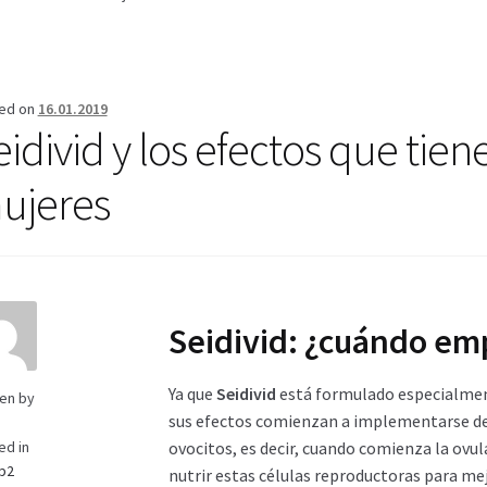
erifica el Estado de tu Pedido
Blog
Blog
Carrito
Condiciones
Cont
Mi cuenta
Pago
Política de privacidad
Preguntas frecuentes
Produ
ed on
16.01.2019
idivid y los efectos que tiene
ujeres
Seidivid: ¿cuándo emp
Ya que
Seidivid
está formulado especialment
ten by
sus efectos comienzan a implementarse d
ovocitos, es decir, cuando comienza la ovul
ed in
p2
nutrir estas células reproductoras para mejo