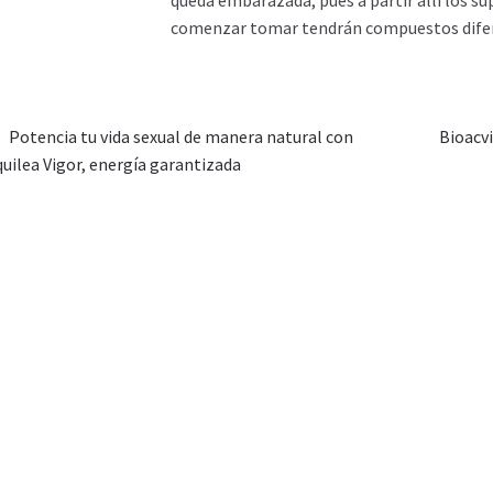
queda embarazada, pues a partir allí los s
comenzar tomar tendrán compuestos diferent
Potencia tu vida sexual de manera natural con
Bioacvi
uilea Vigor, energía garantizada