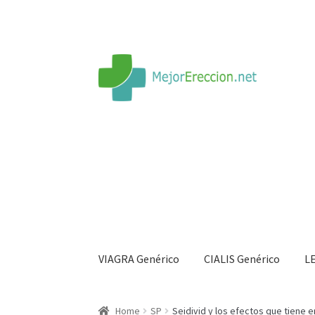
VIAGRA Genérico
CIALIS Genérico
L
Inicio
Rueda de la fortuna
Echar fiesta
Soluci
Home
SP
Seidivid y los efectos que tiene e