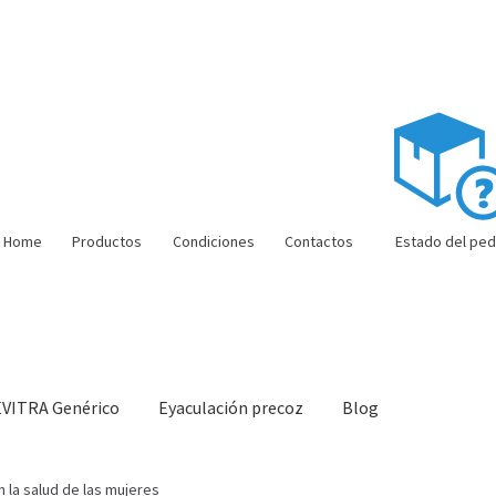
Home
Productos
Condiciones
Contactos
Estado del ped
EVITRA Genérico
Eyaculación precoz
Blog
ón barata
Super amoureux
Viaje romántico.
Faire la fête
Comment c
n la salud de las mujeres