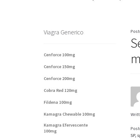
Base de datos de productos
Sale
Halloween
V
Formas de envío
Formas de pago
Impressum
Viagra Generico
Post
Se
Sobre nosotros
m
Cenforce 100mg
Cenforce 150mg
Cenforce 200mg
Cobra Red 120mg
Fildena 100mg
Kamagra Chewable 100mg
Writ
Kamagra Efervescente
Post
100mg
SP
,
s