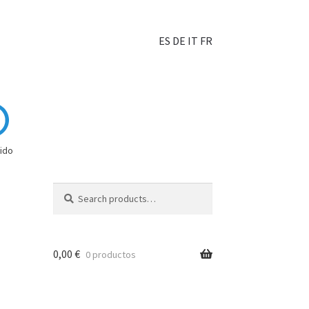
ES
DE
IT
FR
ido
Search
0,00
€
0 productos
hoisir?