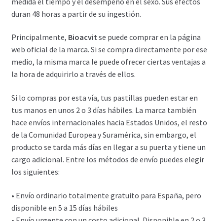
medida el tiempo y el desempeño en el sexo. Sus efectos
duran 48 horas a partir de su ingestión.
Carrito
Principalmente,
Bioacvit
se puede comprar en la página
Condiciones
web oficial de la marca. Si se compra directamente por ese
medio, la misma marca le puede ofrecer ciertas ventajas a
Contactos
la hora de adquirirlo a través de ellos.
Formas de envío
Si lo compras por esta vía, tus pastillas pueden estar en
tus manos en unos 2 o 3 días hábiles. La marca también
Formas de pago
hace envíos internacionales hacia Estados Unidos, el resto
de la Comunidad Europea y Suramérica, sin embargo, el
producto se tarda más días en llegar a su puerta y tiene un
Impressum
cargo adicional. Entre los métodos de envío puedes elegir
los siguientes:
Mi cuenta
• Envío ordinario totalmente gratuito para España, pero
Pago
disponible en 5 a 15 días hábiles
• Envío urgente con un costo adicional. Disponible en 2 o 3