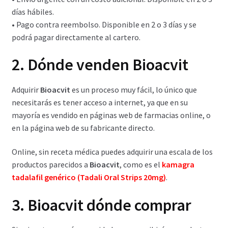
Política de privacidad
días hábiles.
• Pago contra reembolso. Disponible en 2 o 3 días y se
Preguntas frecuentes
podrá pagar directamente al cartero.
2. Dónde venden Bioacvit
Productos
Sobre nosotros
Adquirir
Bioacvit
es un proceso muy fácil, lo único que
necesitarás es tener acceso a internet, ya que en su
mayoría es vendido en páginas web de farmacias online, o
en la página web de su fabricante directo.
Online, sin receta médica puedes adquirir una escala de los
productos parecidos a
Bioacvit
, como es el
kamagra
tadalafil genérico (Tadali Oral Strips 20mg)
.
3. Bioacvit dónde comprar