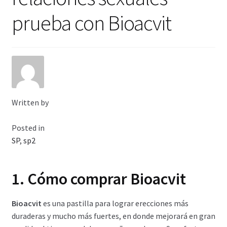
Viaje romántico.
prueba con Bioacvit
Faire la fête
Comment choisir?
Base de datos de productos
Written by
Sale
Posted in
Halloween
SP
,
sp2
Verifica el Estado de tu Pedido
1. Cómo comprar Bioacvit
Blog
Bioacvit
es una pastilla para lograr erecciones más
duraderas y mucho más fuertes, en donde mejorará en gran
Blog