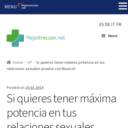
MENU
ES
DE
IT
FR
Menú
Inicio
Home
SP
Si quieres tener máxima potencia en tus
relaciones sexuales prueba con Bioacvit
Rueda de la fortuna
Echar fiesta
Posted on
16.01.2019
Si quieres tener máxima
Solución barata
potencia en tus
Super amoureux
relaciones sexuales